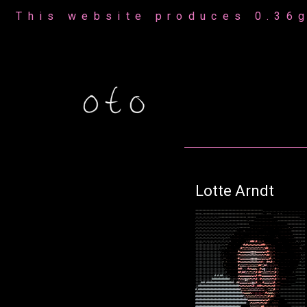
This website produces 0.36g
Lotte Arndt
*
*
*
*
*
*
*
*
*
*
*
*
*
*
*
*
*
*
*
*
*
*
*
*
*
*
*
*
*
*
*
*
*
*
*
*
*
*
*
*
*
*
*
*
*
*
*
*
*
,
,
,
,
,
,
,
,
,
,
,
,
,
,
,
,
,
,
,
,
,
,
,
,
,
,
,
,
,
,
,
*
*
*
*
/
/
*
*
*
*
*
*
*
*
/
*
*
*
*
*
*
*
*
*
*
*
*
*
*
*
*
*
*
*
*
*
,
*
*
*
*
*
*
*
*
*
*
*
*
,
,
,
*
*
*
,
,
,
,
,
*
,
*
,
,
,
,
,
,
,
,
,
,
,
,
,
,
,
,
,
/
/
/
/
/
/
/
/
/
/
/
/
/
/
/
/
/
/
*
*
*
*
*
*
*
*
*
*
*
*
*
*
*
*
*
*
*
,
*
*
*
*
*
*
,
,
,
,
,
,
,
,
.
.
.
,
,
*
*
*
*
*
*
*
*
*
*
*
*
*
*
*
*
*
*
*
,
,
,
,
/
/
/
/
/
/
/
/
/
/
/
/
/
/
/
/
/
/
/
/
/
/
/
/
/
*
*
*
*
*
*
*
*
*
*
*
*
*
,
*
*
*
*
,
,
,
,
,
,
,
,
,
.
.
.
.
.
.
,
*
*
*
*
*
*
*
*
*
*
*
*
*
*
*
*
*
*
*
*
/
/
/
/
/
/
/
/
/
/
/
/
/
/
/
/
/
/
/
/
/
/
/
/
/
/
/
/
/
/
/
*
*
*
*
*
*
*
*
,
,
,
,
,
,
.
.
,
.
.
.
.
.
.
.
,
.
.
.
.
.
.
.
,
,
,
,
*
*
*
*
*
*
*
*
*
*
*
*
*
/
/
/
/
/
/
/
/
/
/
/
/
/
/
/
/
/
/
/
/
/
/
/
/
/
/
/
/
/
/
/
/
*
*
*
*
*
*
*
*
.
.
.
.
.
.
.
.
.
.
,
,
,
,
*
,
,
*
*
*
*
*
*
*
*
*
/
/
/
/
/
/
/
/
/
/
/
/
/
/
/
/
/
/
/
/
/
/
/
/
/
/
/
/
*
*
.
.
.
.
.
*
,
,
.
.
.
.
.
.
.
.
.
.
.
.
,
,
,
.
.
.
.
,
*
*
*
*
*
*
*
*
*
*
/
/
/
/
/
/
/
/
/
/
/
/
/
/
/
/
/
/
/
/
/
/
/
/
/
/
/
*
.
.
.
.
.
.
.
.
.
.
.
.
,
,
.
.
.
.
.
.
.
.
.
.
.
.
.
.
.
*
*
*
*
*
*
*
*
*
/
/
/
/
/
/
/
/
/
/
/
/
/
/
/
/
/
/
/
/
(
/
/
/
*
,
,
.
.
,
.
,
.
.
.
,
.
.
,
.
,
.
,
,
.
.
.
.
.
*
.
.
.
,
.
,
,
*
*
*
*
*
*
*
*
(
(
(
(
(
/
/
/
/
(
(
(
/
/
/
/
/
/
/
/
/
/
/
/
/
*
.
.
.
.
,
*
/
(
#
#
#
(
#
(
(
(
/
*
.
.
.
.
.
,
.
.
.
.
,
,
/
*
/
,
*
*
*
(
(
(
(
(
(
(
(
(
(
(
(
(
(
(
(
(
(
/
/
/
/
*
*
,
.
.
,
*
#
%
#
%
%
%
%
%
%
%
%
%
%
#
#
#
(
/
*
*
,
.
.
.
.
.
.
,
.
.
,
/
/
/
(
(
(
(
(
(
(
(
(
(
(
(
(
(
(
(
(
/
/
/
/
/
*
,
.
.
.
.
.
,
(
#
%
%
%
%
%
%
&
&
&
&
&
&
%
%
%
%
%
#
#
(
/
/
/
*
.
.
.
.
.
.
.
,
,
,
*
(
,
.
(
(
(
(
(
(
(
(
(
(
(
(
(
(
(
(
(
(
/
,
,
.
.
.
.
.
.
.
.
#
%
%
%
&
&
&
&
&
@
@
@
@
&
&
&
&
&
%
%
%
#
#
(
(
/
*
,
.
.
.
.
.
.
.
.
.
.
.
,
,
,
,
,
(
(
(
(
(
(
(
(
(
(
(
(
(
(
(
(
(
(
/
,
/
,
,
.
.
.
.
.
*
%
%
%
&
&
&
&
&
&
&
&
&
&
&
&
&
&
&
%
%
%
#
#
(
(
/
*
,
,
.
.
.
.
.
.
*
/
/
(
(
(
(
(
(
(
(
(
(
(
(
(
(
(
(
(
(
(
,
/
*
,
,
.
.
,
*
#
%
%
&
&
&
&
&
&
@
@
@
@
@
&
&
&
%
&
%
%
%
%
#
(
/
*
,
,
.
.
.
.
.
.
.
.
.
.
.
.
*
/
/
(
(
(
(
(
(
(
(
(
(
(
(
(
(
(
(
(
(
(
(
*
.
*
,
.
.
.
.
.
.
*
#
%
%
&
&
&
&
&
&
&
&
&
&
&
&
&
%
#
(
/
(
#
%
%
#
(
*
,
,
.
.
.
.
.
.
*
/
/
/
(
(
(
(
(
(
(
(
(
(
(
(
(
(
(
(
(
(
(
(
,
*
,
,
.
.
.
.
,
#
%
&
&
&
&
%
%
%
&
&
&
&
&
%
#
#
%
%
#
#
(
/
(
(
(
/
/
*
,
.
.
.
.
,
.
.
.
.
,
*
*
/
/
/
(
(
(
(
(
(
(
(
(
(
(
(
(
(
(
(
(
(
(
(
(
/
,
.
.
.
.
.
.
,
,
#
#
#
(
/
(
/
#
%
%
%
&
&
%
(
(
#
%
&
@
(
/
(
(
/
/
(
#
(
*
.
.
.
.
.
,
*
*
*
*
*
*
(
(
(
(
(
(
(
(
(
(
(
(
(
(
(
(
(
(
(
(
(
(
*
.
.
.
.
.
.
,
#
#
%
#
#
&
&
%
%
%
%
&
%
#
(
#
#
%
%
&
&
&
%
%
%
%
%
#
(
/
,
.
.
.
.
*
,
*
*
*
*
*
*
*
(
(
(
(
(
(
(
(
(
(
(
(
(
(
#
(
#
(
#
#
(
(
(
/
*
,
,
,
.
.
,
%
%
&
&
&
&
&
&
&
&
%
%
%
#
(
#
#
%
&
&
&
&
&
&
%
%
%
#
(
/
,
,
.
.
.
.
.
.
.
,
,
,
*
*
*
*
*
*
*
(
(
(
(
(
(
(
(
(
(
(
(
#
#
#
#
#
#
#
#
#
#
#
#
#
/
(
(
*
*
/
%
%
&
&
&
@
@
&
&
%
%
%
%
#
(
/
#
%
&
&
&
&
&
&
%
%
%
#
/
*
*
,
*
*
*
,
,
,
,
,
,
,
,
*
*
*
*
*
*
(
(
(
(
#
#
#
(
#
#
#
#
#
#
#
#
#
#
#
#
#
#
#
#
#
#
#
#
/
(
#
#
%
&
&
&
&
&
%
%
&
@
@
&
#
/
/
(
/
#
%
&
&
&
%
%
%
#
(
/
*
*
,
,
,
,
,
,
,
,
,
,
,
*
*
*
*
*
*
*
(
(
#
#
#
#
#
#
#
#
#
#
#
#
#
#
#
#
#
#
#
#
#
#
#
#
#
#
#
#
#
#
%
%
%
%
%
%
&
&
%
%
#
(
(
#
#
#
%
%
%
%
%
%
%
%
%
#
/
*
*
*
,
,
,
,
,
,
,
,
*
*
*
*
*
*
*
*
*
*
#
(
#
#
#
#
#
#
#
#
#
#
#
#
#
#
#
#
#
#
#
#
#
#
#
#
#
#
#
#
#
#
#
%
%
%
%
%
%
&
&
&
&
&
&
&
%
%
%
%
(
/
/
%
%
&
%
#
/
*
*
,
*
*
*
*
*
*
*
*
*
*
*
*
*
*
*
*
*
*
#
#
#
#
#
#
#
#
#
#
#
#
#
#
#
#
#
#
#
#
#
#
#
#
#
#
#
#
#
#
#
#
#
#
%
%
%
&
&
&
%
/
/
(
(
(
(
(
/
/
(
#
%
%
&
&
%
(
/
*
,
*
*
*
*
*
*
*
*
*
*
*
*
*
*
*
*
*
*
*
#
#
#
#
#
#
#
#
#
#
#
#
#
#
#
#
#
#
#
#
#
#
#
#
#
#
#
#
#
#
#
#
#
#
#
%
%
%
&
&
&
&
&
&
%
%
%
%
%
%
%
%
%
#
%
#
#
/
*
,
,
,
*
*
*
*
*
*
*
*
*
*
*
*
*
*
*
*
*
*
#
#
#
#
#
#
#
#
#
#
#
#
#
#
#
#
#
#
#
#
#
#
#
#
#
#
#
#
#
#
#
#
#
#
#
#
#
#
%
&
&
&
&
&
&
&
&
%
&
%
%
%
%
#
/
/
*
,
,
,
.
*
*
*
*
*
*
*
*
*
*
*
*
*
*
*
#
#
#
#
#
#
#
#
#
#
#
#
#
#
#
#
#
#
#
#
#
#
#
#
#
#
#
#
#
#
#
#
#
#
#
#
#
(
,
(
&
%
&
&
&
%
%
%
%
%
%
#
/
*
,
,
*
/
/
*
,
.
.
.
*
*
*
*
*
*
*
*
*
*
*
*
*