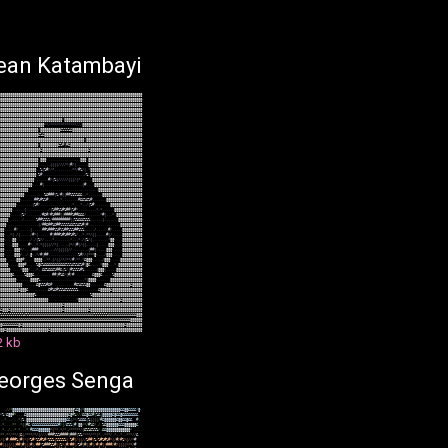
ean Katambayi
@
@
@
@
@
@
@
@
@
@
@
@
@
@
@
@
@
@
@
@
@
@
@
@
@
@
@
@
@
@
@
@
@
@
@
@
@
@
@
@
@
@
@
@
@
@
@
@
@
@
@
@
@
@
@
@
@
@
@
@
@
@
@
@
@
@
@
@
@
@
@
@
@
@
@
@
@
@
@
@
@
@
@
@
@
@
@
@
@
@
@
@
@
@
@
@
@
@
@
@
@
@
@
@
@
@
@
@
@
@
@
@
@
@
@
@
@
@
@
@
@
@
@
@
@
@
@
@
@
@
@
@
@
@
@
@
@
@
@
@
@
@
@
@
@
@
@
@
@
@
@
@
@
@
@
@
@
@
@
@
@
@
@
@
@
@
@
@
@
@
@
@
@
@
@
@
@
@
@
@
@
@
@
@
@
@
@
@
@
@
@
@
@
@
@
@
@
@
@
@
@
@
@
@
@
@
@
@
@
@
@
@
@
@
@
@
@
@
@
@
@
@
@
@
@
@
@
@
@
@
@
@
@
@
@
@
@
@
@
@
@
@
@
@
@
@
@
@
@
@
@
@
@
@
@
@
@
@
@
@
@
@
@
@
@
@
@
@
@
@
@
@
@
@
@
@
@
@
@
@
@
@
@
@
@
@
@
@
@
@
@
@
@
@
@
@
@
@
@
@
@
@
@
@
@
@
@
@
@
@
@
@
@
@
@
@
@
@
@
@
@
@
@
@
@
@
@
@
@
@
@
@
@
@
@
@
@
@
@
@
@
@
@
@
@
@
@
@
@
@
@
@
@
@
@
@
@
@
@
@
@
@
@
@
@
@
@
@
@
@
@
@
@
@
@
@
@
@
@
@
@
@
@
@
@
@
*
@
@
@
@
@
@
@
@
@
@
@
@
@
@
@
@
@
@
@
@
@
@
@
@
@
@
@
@
@
@
@
@
@
@
@
@
@
@
@
@
@
@
@
@
@
@
@
@
@
@
@
@
@
@
@
@
@
@
@
@
@
*
*
/
*
*
*
*
*
*
*
*
*
*
*
*
*
/
/
/
@
@
@
@
@
@
@
@
@
@
@
@
@
@
@
@
@
@
@
@
@
@
@
@
@
@
@
@
@
@
@
@
@
@
@
@
@
@
@
@
@
@
@
@
@
@
@
@
@
/
@
@
@
@
@
@
@
@
@
@
&
%
%
%
%
&
@
@
@
@
@
@
@
@
@
@
@
@
@
@
@
@
@
@
@
@
@
@
@
@
@
@
@
@
@
@
@
@
@
@
@
@
@
@
@
@
@
@
@
@
@
@
@
@
@
@
@
@
@
@
&
%
&
@
@
@
@
@
@
@
@
@
@
@
@
@
@
@
@
@
@
@
@
@
@
@
@
@
@
@
@
@
@
@
@
@
@
@
@
@
@
@
@
@
@
@
@
@
@
@
@
@
@
@
@
@
@
@
@
@
@
@
@
@
@
@
@
@
@
@
@
@
@
@
@
@
@
@
@
@
@
@
@
@
@
@
@
@
@
@
@
@
@
@
(
@
@
@
@
@
@
@
@
@
@
@
@
@
@
@
@
@
@
@
@
@
@
@
@
@
@
@
@
@
@
@
@
@
@
@
@
@
@
@
@
@
@
@
@
@
@
@
/
@
@
@
@
@
@
@
@
@
&
%
#
(
#
&
@
@
@
@
@
@
@
@
@
@
@
@
@
@
@
@
@
@
@
@
@
@
@
@
@
@
@
@
@
@
@
@
@
@
@
@
@
@
@
@
@
@
@
@
@
@
@
@
@
@
@
@
@
@
@
@
&
@
@
@
@
@
@
@
@
@
@
@
@
@
@
@
@
@
@
@
@
@
@
@
&
@
@
@
@
@
@
@
@
@
@
@
@
@
@
@
@
@
@
@
@
@
@
@
@
@
@
@
@
@
@
@
@
@
@
@
@
@
@
@
@
@
@
@
@
@
@
@
@
@
@
@
@
@
@
@
@
@
@
@
@
@
@
@
@
@
@
@
@
@
@
@
@
@
@
@
@
@
@
@
@
@
@
@
@
@
@
@
@
@
@
@
@
@
@
@
@
@
@
@
@
@
@
@
@
@
@
@
@
@
@
@
@
@
@
@
@
,
@
@
@
,
,
,
,
,
,
,
,
,
,
,
,
,
,
,
,
,
@
@
@
,
@
@
@
@
@
@
@
@
@
@
@
@
@
@
@
@
@
@
@
@
@
@
@
@
@
@
@
@
@
@
@
@
@
@
@
@
@
@
@
@
@
@
@
@
@
@
,
,
,
,
,
,
(
(
(
(
/
/
/
/
*
(
#
/
(
,
,
,
,
,
,
@
@
@
@
@
@
@
@
@
@
@
@
@
@
@
@
@
@
@
@
@
@
@
@
@
@
@
@
@
@
@
@
@
@
@
@
@
@
@
@
@
@
@
@
@
,
,
%
(
%
#
/
/
*
.
,
,
,
,
,
,
,
,
*
*
/
#
%
/
(
,
*
@
@
@
@
@
@
@
@
@
@
@
@
@
@
@
@
@
@
@
@
@
@
@
@
@
@
@
@
@
@
@
@
@
@
@
@
@
@
@
@
@
@
@
@
,
%
#
,
,
,
,
,
,
,
,
,
,
,
,
,
,
,
,
,
,
,
,
,
/
%
,
@
@
@
@
@
@
@
@
@
@
@
@
@
@
@
@
@
@
@
@
@
@
@
@
@
@
@
@
@
@
@
@
@
@
@
@
@
@
@
@
@
@
@
,
,
,
,
,
,
.
#
/
(
%
(
/
/
/
/
/
(
(
(
/
(
*
,
,
,
,
,
,
@
@
@
@
@
@
@
@
@
@
@
@
@
@
@
@
@
@
@
@
@
@
@
@
@
@
@
@
@
@
@
@
@
@
@
@
@
@
@
@
@
,
,
,
.
#
(
,
,
,
,
,
,
,
,
,
.
,
,
,
,
,
,
,
.
,
(
#
,
,
,
,
@
@
@
@
@
@
@
@
@
@
@
@
@
@
@
@
@
@
@
@
@
@
@
@
@
@
@
@
@
@
@
@
@
@
@
@
@
@
,
,
.
.
,
,
,
,
,
,
,
,
,
,
,
,
,
,
,
,
,
,
,
,
,
,
,
,
,
,
,
,
,
,
,
@
@
@
@
@
@
@
@
@
@
@
@
@
@
@
@
@
@
@
@
@
@
@
@
@
@
@
@
@
@
@
@
@
@
.
.
.
.
,
,
,
,
,
,
%
&
#
#
#
(
%
/
#
(
(
#
#
%
%
%
%
&
&
,
,
*
,
,
,
.
.
.
,
@
@
@
@
@
@
@
@
@
@
@
@
@
@
@
@
@
@
@
@
@
@
@
@
@
@
@
@
@
@
,
,
,
.
.
,
,
#
#
%
#
%
%
#
,
,
,
,
,
,
*
,
,
,
,
,
,
,
,
#
&
&
%
&
%
#
,
,
,
.
,
,
,
@
@
@
@
@
@
@
@
@
@
@
@
@
@
@
@
@
@
@
@
@
@
@
@
@
@
.
.
.
,
.
,
,
,
(
%
#
/
,
,
,
,
,
,
,
,
,
,
,
,
,
,
,
,
*
,
,
,
*
,
,
/
(
%
#
,
,
.
.
,
,
.
,
@
@
@
@
@
@
@
@
@
@
@
@
@
@
@
@
@
@
@
@
@
@
.
.
.
.
,
,
(
,
,
,
,
,
,
,
,
,
,
,
/
(
%
#
#
%
%
#
%
#
#
(
%
#
*
,
,
,
,
,
,
,
,
,
*
,
*
.
,
.
.
.
,
@
@
@
@
@
@
@
@
@
@
@
@
@
@
@
@
@
@
@
.
.
.
.
.
(
%
*
,
,
,
,
,
,
,
/
#
&
#
/
#
%
#
#
#
(
(
#
#
#
#
%
#
#
&
&
&
/
,
,
,
,
,
,
,
*
#
(
.
.
.
*
,
@
@
@
@
@
@
@
@
@
@
@
@
@
@
@
@
@
.
.
.
.
.
,
.
/
,
,
,
,
,
,
%
#
#
%
%
%
%
/
#
#
#
#
#
#
#
#
#
(
(
%
%
&
&
&
%
%
%
,
,
,
,
,
,
(
,
,
.
.
,
.
.
@
@
@
@
@
@
@
@
@
@
@
@
@
@
@
.
.
.
.
.
.
,
,
,
,
,
,
,
,
,
,
(
/
#
#
&
#
#
%
&
#
#
%
%
%
%
%
&
&
%
%
&
%
#
(
#
,
,
,
,
,
,
,
,
,
,
,
,
.
.
,
,
@
@
@
@
@
@
@
@
@
@
@
@
@
,
.
.
,
.
#
/
.
.
.
.
.
,
(
,
,
,
,
,
#
#
%
#
#
#
%
%
#
%
%
#
#
%
%
%
#
#
%
%
%
,
,
,
,
,
/
,
,
,
,
,
,
#
/
.
,
.
,
,
@
@
@
@
@
@
@
@
@
@
@
@
.
.
,
*
(
,
/
(
,
.
.
.
.
/
#
*
(
,
,
,
,
,
,
#
(
#
#
#
%
#
%
#
#
%
#
%
/
,
,
*
,
*
*
/
(
(
,
.
.
,
,
#
(
/
,
,
,
.
,
@
@
@
@
@
@
@
@
@
@
@
@
.
.
,
,
@
@
,
.
,
,
,
.
,
/
,
/
(
%
*
/
.
,
,
,
*
.
,
,
,
,
,
,
,
*
,
,
,
*
,
/
(
%
/
(
,
,
,
.
,
,
,
,
*
@
@
,
,
.
.
@
@
@
@
@
@
@
@
@
@
@
@
.
.
.
,
@
@
@
,
,
.
,
,
#
*
,
.
*
,
*
(
(
(
(
/
/
*
(
,
.
.
.
,
(
*
/
(
#
(
/
(
(
,
,
,
.
,
(
,
,
,
,
,
@
@
@
,
,
.
.
@
@
@
@
@
@
@
@
@
@
@
@
.
.
,
,
.
@
@
@
*
/
.
.
.
(
#
#
#
,
,
,
,
,
.
,
.
/
/
(
(
(
(
(
/
/
,
,
,
,
,
,
,
,
(
#
#
(
.
.
,
,
,
@
@
@
.
,
,
,
,
@
@
@
@
@
@
@
@
@
@
@
@
.
.
,
,
,
@
@
@
/
,
,
/
,
@
,
,
*
/
#
(
#
#
,
,
.
.
.
.
.
,
.
.
,
,
.
,
,
%
#
/
/
(
*
*
*
@
,
,
,
,
/
@
@
@
,
,
,
,
@
@
@
@
@
@
@
@
@
@
@
@
@
.
.
.
,
,
@
@
@
#
,
,
.
.
.
@
@
@
@
,
,
*
*
,
(
/
(
(
/
*
/
*
*
/
#
,
*
*
,
*
&
@
@
@
.
.
,
,
,
/
@
@
@
,
,
,
,
.
@
@
@
@
@
@
@
@
@
@
@
@
@
@
@
.
.
.
,
.
@
@
@
#
,
,
.
.
,
%
@
&
%
&
&
&
&
&
&
&
&
&
&
&
%
%
%
&
%
%
&
%
#
(
@
&
,
,
,
,
,
*
@
@
@
,
,
,
*
,
@
@
@
@
@
@
@
@
@
@
@
@
@
@
@
@
@
.
.
,
,
,
*
@
@
@
/
,
,
.
*
.
.
&
&
%
&
&
&
%
#
#
&
(
%
/
(
#
%
%
%
%
#
%
.
.
,
.
,
,
(
@
@
@
(
,
,
.
.
.
@
@
@
@
@
@
@
@
@
@
@
@
@
@
@
@
@
@
@
&
.
.
,
,
,
%
@
@
@
&
,
,
.
.
.
,
.
.
.
#
#
(
#
%
&
*
(
#
/
#
.
.
.
.
.
.
.
,
,
&
@
@
@
&
,
,
,
.
.
%
@
@
@
@
@
@
@
@
@
@
@
@
@
@
@
@
@
@
@
@
@
@
,
.
.
.
.
,
,
@
@
@
@
%
,
,
,
.
,
.
.
.
.
.
.
.
.
.
.
.
.
.
,
.
.
.
*
(
@
@
@
@
,
,
.
.
.
.
.
@
@
@
@
@
@
@
@
@
@
@
@
@
@
@
@
@
@
@
@
@
@
@
@
@
@
@
.
.
.
,
.
,
.
&
@
%
%
%
#
&
#
.
,
.
.
.
.
.
.
.
,
,
#
&
%
&
%
%
@
@
.
,
.
,
.
.
,
&
@
@
@
@
@
@
@
@
@
@
@
@
&
@
@
@
@
@
@
@
@
@
@
@
@
@
@
&
@
@
@
&
.
.
.
.
,
.
,
.
.
,
&
#
%
&
#
%
%
%
&
%
%
%
%
%
%
,
.
.
.
.
,
.
.
.
.
&
@
@
@
@
@
&
@
@
@
@
@
@
@
@
@
@
@
@
@
@
@
@
@
@
@
@
@
@
@
@
@
@
@
@
@
@
@
@
%
.
.
.
.
.
.
,
.
.
.
.
.
.
.
.
.
.
.
.
.
,
.
.
.
.
.
.
%
@
@
@
@
@
@
@
@
@
@
@
@
@
@
@
@
@
@
@
@
@
@
@
@
@
@
@
@
@
@
@
@
@
@
@
@
@
@
@
@
@
@
@
@
@
@
@
@
@
,
.
.
.
.
.
.
.
.
.
.
.
.
.
*
@
@
@
@
@
@
@
@
@
@
@
@
@
@
@
@
@
@
@
@
@
&
@
@
@
@
@
@
@
@
@
@
@
@
@
@
@
@
@
@
@
@
@
@
@
@
@
@
@
@
@
@
@
@
@
@
@
@
@
@
@
@
@
&
@
@
@
@
@
@
@
@
@
@
@
@
@
@
@
@
@
@
@
@
@
@
@
@
@
@
@
@
@
@
@
@
@
@
@
@
@
@
@
&
@
@
@
&
@
@
@
@
@
@
@
@
@
@
@
@
@
@
@
@
@
@
@
@
@
@
@
@
@
@
&
@
@
@
@
@
@
@
@
@
@
@
@
&
@
@
@
@
@
@
@
@
@
@
@
@
@
@
@
@
@
@
@
@
@
@
@
@
@
@
%
%
%
%
%
%
%
%
%
%
%
%
&
%
%
&
&
&
&
&
&
&
&
&
&
&
&
&
&
&
&
&
&
&
&
&
&
&
&
&
&
&
&
&
&
&
&
%
%
%
%
%
%
%
&
&
&
&
&
&
&
&
&
&
&
&
&
&
@
@
@
&
&
&
&
&
&
&
&
&
&
&
&
&
&
&
&
&
&
&
&
&
&
&
&
&
&
&
&
&
&
&
&
&
&
&
&
&
&
&
&
&
&
&
&
&
&
&
&
&
&
&
&
&
&
&
&
&
&
&
&
&
&
&
&
&
@
@
@
@
@
@
@
&
&
&
&
&
&
&
&
@
&
@
@
@
@
@
@
@
@
@
@
@
@
@
@
@
@
@
@
@
@
@
@
@
@
@
@
@
@
@
@
@
@
@
@
@
@
@
@
@
@
@
@
@
@
@
@
@
@
@
@
@
&
@
@
@
@
@
@
@
@
@
@
&
@
@
@
@
@
@
@
@
@
@
@
@
@
@
@
@
@
@
@
@
@
&
@
@
@
@
@
@
@
@
@
@
@
@
@
@
@
@
@
@
@
@
@
@
@
@
@
@
@
@
@
@
@
@
@
@
@
@
@
@
@
@
@
@
@
@
@
@
2 kb
eorges Senga
.
.
,
/
/
*
@
@
@
@
@
@
@
@
@
@
@
@
@
@
@
@
@
@
@
@
@
@
@
@
@
@
@
@
@
@
@
%
&
@
(
*
@
@
@
@
@
@
@
@
@
@
@
@
@
@
@
@
@
@
&
&
@
@
&
&
&
&
*
@
,
*
%
/
&
@
@
#
*
,
,
,
,
&
@
@
@
@
@
@
@
@
@
@
@
@
@
@
@
@
@
@
@
@
@
&
@
#
%
/
/
/
&
&
@
&
&
#
(
%
&
(
@
@
@
@
@
&
@
&
&
@
&
&
&
&
&
&
&
&
.
.
.
.
*
,
,
,
,
.
*
(
%
.
@
@
@
@
@
@
@
@
@
@
@
@
@
@
@
@
@
@
@
@
&
&
(
/
*
/
%
&
&
&
(
%
(
(
(
(
/
#
&
@
@
@
@
@
@
&
@
@
&
&
@
&
&
.
.
#
.
,
*
.
,
,
.
*
*
.
.
*
(
(
#
&
/
&
&
&
&
&
&
&
&
&
&
&
&
&
#
/
(
/
&
%
%
(
#
,
@
@
/
*
/
#
%
&
*
,
/
,
%
&
@
@
@
@
@
@
&
&
&
@
@
@
@
@
@
&
.
.
*
,
.
/
,
.
*
.
*
.
.
,
*
.
#
&
&
&
@
@
@
@
@
@
*
(
*
*
,
*
/
*
,
/
*
*
*
*
*
/
(
&
%
%
&
%
%
%
/
,
&
&
@
@
@
@
@
@
@
@
@
@
@
@
*
.
.
.
.
*
*
,
*
*
/
*
*
/
(
&
(
/
*
*
*
/
*
/
(
/
/
/
/
#
#
#
%
%
%
#
#
#
#
(
#
#
#
(
%
%
/
*
*
*
/
*
*
(
*
,
,
*
*
*
/
,
*
,
,
*
,
,
*
*
*
/
/
&
/
(
/
#
,
#
#
#
%
(
#
(
*
(
*
%
#
*
%
%
#
%
#
*
%
%
%
(
%
%
%
%
%
(
,
%
#
(
/
(
(
/
/
%
#
#
(
%
/
%
#
%
#
%
#
*
(
/
#
/
#
%
*
(
/
/
*
#
#
(
(
(
(
/
(
(
#
#
(
#
(
(
(
#
(
/
#
#
*
%
#
#
#
%
%
#
(
(
%
*
(
#
/
#
#
(
/
%
#
(
#
(
(
#
(
/
#
(
#
(
(
#
#
#
/
#
/
(
(
(
(
*
*
*
/
#