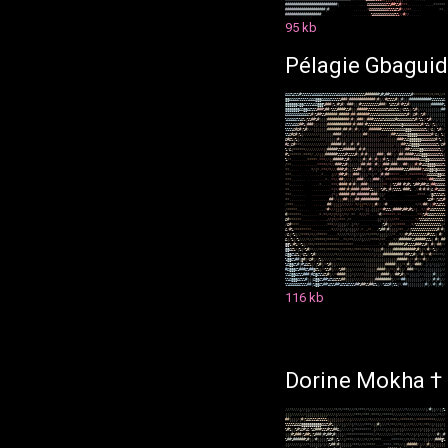
#
#
#
#
#
#
#
#
#
#
#
#
#
#
#
#
#
#
#
#
#
#
#
#
#
#
#
#
#
#
#
#
#
.
.
.
.
,
,
,
%
&
&
&
&
%
%
%
#
#
(
(
(
/
/
(
(
(
(
*
,
,
.
.
.
.
,
,
*
*
*
*
*
*
*
*
*
*
#
#
#
#
#
#
#
#
#
#
#
#
#
#
#
#
#
#
#
#
#
#
#
#
#
#
(
.
.
.
.
.
.
.
.
,
&
&
&
&
&
&
&
&
&
&
%
%
#
#
%
%
#
/
*
*
,
,
.
.
.
.
.
,
,
,
,
*
*
*
*
*
*
#
#
#
#
#
#
#
#
#
#
#
#
#
#
#
#
#
#
#
#
(
#
,
.
.
.
.
.
.
.
.
.
*
&
&
&
&
&
&
&
&
&
&
%
%
%
&
%
#
*
/
/
*
*
.
.
.
.
.
.
*
*
,
#
#
#
#
#
#
#
#
#
#
#
#
#
#
#
#
#
#
,
.
.
.
.
.
.
.
.
.
.
.
,
%
&
&
&
&
&
&
&
&
&
&
&
%
%
/
/
#
/
/
.
.
.
.
.
.
95 kb
Pélagie Gbaguid
&
&
&
%
&
%
%
#
%
%
%
%
%
%
&
&
&
&
&
%
%
%
%
%
%
%
&
&
&
&
&
%
%
%
%
%
%
%
%
%
#
#
#
#
#
#
#
%
#
%
#
#
%
%
%
%
%
%
%
%
%
%
%
#
*
*
*
*
*
*
*
*
/
*
/
*
*
/
/
*
@
@
&
&
&
&
&
%
%
%
%
%
&
&
&
@
@
@
&
&
&
&
&
%
%
%
%
%
#
#
#
(
#
#
#
#
#
#
#
#
#
#
#
#
#
(
#
(
/
/
#
&
%
%
%
#
(
(
#
(
(
(
#
#
#
#
#
#
#
#
#
#
#
%
%
%
%
%
%
&
@
@
@
@
@
@
&
@
@
&
%
%
%
%
&
&
@
@
@
%
#
#
#
(
%
(
#
%
#
/
/
#
#
#
(
(
(
#
%
%
%
%
%
%
%
%
%
#
#
#
/
,
%
&
%
%
#
/
#
%
%
#
/
(
(
(
(
(
(
(
(
(
(
#
#
#
#
#
#
%
@
@
@
@
@
@
@
&
&
@
@
&
&
%
%
%
#
#
#
%
#
#
/
%
%
%
#
#
#
#
%
%
#
(
(
(
#
#
#
#
#
%
%
%
%
%
&
&
&
&
&
%
&
&
&
%
%
(
*
&
%
%
(
/
%
#
(
/
/
/
(
(
(
(
(
(
(
(
#
#
&
&
&
&
&
&
&
&
&
&
&
&
%
#
(
%
#
#
%
%
#
#
#
#
#
#
(
#
#
#
#
#
(
#
#
(
#
#
#
#
#
#
%
%
%
%
%
&
&
&
&
&
&
&
&
&
&
&
&
&
%
#
(
(
&
#
(
(
%
#
/
/
(
(
(
(
(
(
(
(
%
&
&
&
&
&
%
%
&
%
(
%
%
#
#
%
#
(
(
(
(
#
#
#
#
#
#
#
#
#
#
#
(
#
(
(
#
#
#
(
(
#
#
#
%
%
%
%
&
%
&
&
&
&
&
#
&
&
&
&
&
&
&
&
%
#
/
%
%
(
*
%
#
/
/
(
/
(
(
(
&
%
%
%
&
&
&
#
#
%
(
#
#
#
(
(
/
(
(
(
(
#
#
#
#
#
#
#
#
#
#
#
#
(
#
(
#
#
#
(
#
%
%
%
%
%
%
%
%
%
%
%
%
&
&
&
&
&
@
&
&
&
&
&
&
&
&
%
#
/
%
%
/
(
%
(
/
/
/
(
%
%
%
%
&
#
&
#
(
%
#
/
/
/
(
(
(
(
(
(
(
#
#
#
#
#
#
#
(
#
#
(
#
(
(
#
(
/
(
/
/
(
#
#
#
#
#
#
%
%
%
%
%
%
%
&
&
&
&
&
@
@
@
&
&
&
&
&
&
&
%
(
*
&
(
,
%
#
/
/
%
%
&
#
&
#
(
%
(
/
/
/
/
/
/
/
/
(
(
(
(
(
(
(
#
#
#
#
(
(
/
(
(
(
(
(
(
(
(
#
#
(
(
(
(
(
(
/
/
/
/
(
(
#
#
%
%
&
&
&
&
@
@
@
@
@
&
&
&
&
&
&
&
#
/
&
(
,
%
(
&
#
&
%
(
%
(
/
/
/
/
/
/
/
/
/
/
/
/
/
(
(
(
(
(
(
#
(
(
(
(
(
/
(
(
(
(
(
(
(
(
(
(
(
(
(
(
/
/
(
(
(
(
(
(
(
#
#
#
%
%
&
@
@
@
@
@
@
&
&
&
&
&
&
&
#
/
%
/
(
#
&
(
&
#
*
*
*
/
/
/
/
/
/
/
/
/
/
/
/
/
(
(
#
#
#
#
#
(
#
(
(
(
#
(
(
#
(
(
(
(
(
(
(
(
(
(
(
(
(
(
(
(
(
/
(
(
(
#
#
%
%
&
@
@
@
@
&
&
&
&
&
&
&
&
&
%
/
&
#
%
/
&
(
*
*
*
*
*
*
/
/
/
/
/
/
/
/
/
(
(
#
#
#
#
#
%
%
%
#
#
#
#
#
#
(
(
#
(
#
(
(
(
(
(
(
(
(
(
(
(
(
(
(
(
/
(
(
(
(
#
#
%
%
&
&
&
@
@
&
&
&
&
&
&
&
&
%
(
/
#
%
/
*
*
*
*
*
,
*
*
*
*
/
,
/
/
(
(
(
#
#
#
#
#
#
%
%
%
%
#
%
%
%
%
#
(
(
#
(
#
(
(
(
(
(
#
#
#
(
/
#
#
/
(
/
(
#
#
(
#
#
#
#
%
%
&
&
@
@
@
&
&
&
&
&
&
%
%
(
%
/
*
,
,
,
.
,
,
,
,
*
*
*
*
*
,
*
*
*
/
/
(
(
#
#
#
#
#
%
%
#
(
/
/
/
(
(
(
#
(
(
#
(
(
#
(
(
(
#
(
%
(
(
(
(
#
#
#
#
#
#
#
#
#
#
#
&
&
&
@
@
&
&
&
&
&
&
&
%
/
*
*
,
,
,
,
,
.
.
.
.
.
.
,
,
*
*
*
*
*
/
*
/
/
#
#
#
%
%
#
(
(
(
(
(
(
(
#
#
(
#
#
/
(
#
(
/
(
#
#
#
(
#
#
#
/
/
/
#
#
(
(
(
(
#
(
#
%
&
&
@
@
@
@
&
&
&
&
%
*
*
,
,
,
,
.
.
.
.
*
/
(
*
,
*
*
*
/
*
/
/
/
#
#
#
%
#
(
(
(
%
%
#
#
(
(
/
(
#
(
/
/
(
(
/
*
#
%
#
#
#
#
#
#
#
%
%
%
#
#
#
#
#
#
(
%
&
&
@
@
&
@
&
&
&
&
*
*
*
,
,
.
.
,
.
.
.
.
.
,
,
,
*
,
,
,
(
/
/
(
#
#
%
#
(
(
(
#
#
#
(
(
(
(
/
*
(
/
*
,
(
#
(
#
#
*
*
*
*
*
,
,
,
*
,
*
*
*
*
*
*
*
/
(
&
&
&
&
&
@
@
&
&
*
*
*
,
.
.
,
.
.
.
.
.
.
,
,
,
,
,
*
,
.
*
*
/
/
#
#
(
/
/
/
(
(
(
#
#
#
(
/
/
(
(
#
#
#
(
(
,
*
*
*
/
*
*
*
*
*
*
*
*
*
,
,
,
*
/
*
*
*
/
#
#
&
&
&
&
&
&
*
*
,
,
.
,
,
.
.
.
.
.
,
*
,
,
,
,
,
*
*
*
/
#
#
#
#
(
#
(
#
(
(
(
#
#
#
(
(
(
(
(
(
(
(
*
*
,
(
/
%
%
#
#
,
#
%
#
%
,
%
#
#
%
#
#
%
&
(
#
#
&
&
&
&
&
*
*
,
,
.
.
,
,
.
.
.
.
,
,
,
,
,
,
,
*
(
*
/
#
#
#
(
#
(
#
#
#
#
(
#
#
#
#
%
%
(
(
(
*
%
#
%
(
#
(
%
%
%
%
/
#
#
#
%
,
.
/
/
#
/
#
/
#
(
&
(
#
%
&
&
&
*
*
*
,
,
.
,
,
.
.
.
,
,
,
,
,
,
,
,
,
(
*
(
/
#
#
#
#
#
(
#
#
(
#
#
#
#
#
#
(
#
#
#
/
(
(
/
.
.
.
.
.
.
.
.
.
,
,
*
*
*
*
,
,
/
@
&
%
%
%
&
%
*
*
,
,
,
,
.
,
.
.
.
.
.
,
,
,
,
,
,
#
#
*
/
(
(
(
#
#
(
(
(
(
#
#
(
#
#
#
#
#
#
#
#
#
,
,
*
,
,
,
,
,
,
,
,
,
,
,
.
,
,
,
.
.
.
%
&
#
*
(
%
&
%
#
/
*
*
*
,
,
,
.
.
.
.
.
.
.
,
,
,
#
#
/
(
(
(
(
/
/
/
/
/
/
,
*
/
(
(
*
*
/
/
(
(
#
/
/
,
*
#
.
.
.
.
.
.
.
.
.
,
.
*
/
*
/
#
#
/
(
(
#
%
%
&
%
%
/
*
*
*
*
*
,
,
.
.
.
.
.
.
,
,
*
#
*
/
/
(
(
(
/
/
/
/
/
*
/
/
*
/
*
.
(
(
,
(
(
(
(
*
*
#
%
%
%
(
#
#
#
#
%
#
#
%
#
%
/
(
,
,
*
/
(
#
%
&
&
%
%
%
%
%
#
/
*
*
*
*
*
*
,
,
,
,
,
.
.
.
.
*
,
*
*
/
*
/
(
*
/
(
/
/
*
/
.
*
*
.
.
*
/
/
/
*
.
,
,
,
*
#
/
*
*
*
*
*
*
,
*
*
,
,
,
,
,
,
,
,
*
*
(
%
#
&
&
&
&
%
%
%
%
%
&
#
*
*
*
*
*
*
,
,
,
.
.
.
.
.
.
.
,
,
,
/
/
(
*
/
/
*
*
*
.
/
*
.
.
.
.
,
.
.
.
.
.
.
,
.
(
(
*
(
(
/
/
/
/
*
*
,
,
,
,
,
,
,
,
*
/
%
%
%
&
&
%
%
%
%
%
%
%
(
/
&
#
*
*
*
*
,
,
,
,
,
,
,
,
.
.
.
.
,
,
*
*
*
/
/
(
(
(
(
/
/
,
(
/
*
/
,
.
,
.
,
.
.
.
.
.
(
%
#
(
(
/
*
/
*
*
*
*
,
,
,
*
/
%
%
%
%
%
%
%
%
%
%
%
%
%
(
*
&
/
#
%
/
*
*
*
*
*
*
*
*
,
,
,
,
,
,
,
.
,
,
*
/
/
/
(
/
/
(
/
(
(
(
/
/
,
*
,
,
/
*
.
.
.
/
%
#
#
(
#
(
(
(
(
/
*
*
,
,
/
(
%
%
%
%
%
%
%
%
%
%
%
%
%
#
/
#
(
/
&
(
*
%
(
/
/
*
*
*
*
/
*
/
/
*
*
*
*
*
,
,
,
,
,
*
/
/
/
/
*
/
/
(
/
/
(
/
/
/
*
/
*
*
*
/
(
(
(
(
/
/
/
*
,
,
*
/
(
#
%
#
%
%
%
%
%
%
%
%
#
%
%
%
(
,
#
/
.
&
(
/
%
(
/
%
/
/
/
/
*
/
/
/
*
*
*
*
*
/
*
*
*
*
*
*
,
,
*
*
/
*
*
/
/
/
/
(
/
/
/
/
*
*
*
*
/
*
*
,
,
,
,
*
/
(
#
#
#
#
#
#
%
%
#
#
#
#
#
%
%
%
(
,
#
(
,
#
#
@
@
%
(
#
%
/
*
%
(
/
/
*
*
/
*
*
*
*
*
*
*
*
*
*
*
*
*
*
*
*
*
*
*
.
.
,
,
,
,
,
,
,
.
.
.
,
*
,
*
,
(
#
#
#
#
#
#
#
%
#
%
%
%
%
#
#
#
%
%
#
(
,
#
(
*
#
#
/
*
@
@
&
&
%
/
(
%
(
*
%
#
/
*
/
/
/
*
*
*
/
*
*
*
*
*
*
/
/
*
*
*
*
/
/
*
*
*
/
*
*
*
/
/
(
(
(
(
#
(
(
(
(
(
#
#
#
#
#
#
#
#
#
#
#
%
#
(
(
*
/
#
/
*
%
(
/
,
/
/
&
@
@
&
%
&
%
(
*
&
%
/
/
%
#
/
/
/
/
/
/
/
/
/
/
*
/
/
/
/
/
/
/
/
/
/
/
/
/
/
/
/
/
/
(
/
(
(
(
#
#
#
#
#
#
#
#
#
#
(
#
#
%
%
#
(
/
*
#
(
*
*
#
/
*
*
*
*
*
/
%
@
@
&
%
#
#
(
@
#
(
*
&
#
(
/
(
%
(
/
/
/
/
/
/
/
*
*
/
/
/
/
/
/
/
/
/
/
/
(
(
(
(
(
(
(
(
(
(
(
(
(
(
(
(
(
#
#
#
#
#
(
(
*
(
#
(
*
*
#
(
/
,
/
/
/
/
*
/
/
%
&
@
@
&
%
#
(
#
%
&
&
%
(
/
(
%
#
(
/
*
%
#
(
(
/
/
/
/
/
/
/
/
/
/
/
/
/
/
/
(
(
(
(
(
(
(
(
(
(
#
#
#
#
#
(
(
(
/
*
(
#
(
/
*
#
#
#
/
,
(
/
(
/
(
(
(
/
/
/
#
&
@
@
@
&
%
#
#
#
&
%
#
#
@
&
%
(
/
*
%
%
#
(
/
/
/
%
#
#
(
(
(
/
/
/
/
/
/
/
(
(
(
(
(
(
#
#
#
#
(
(
/
*
(
(
#
(
(
/
,
#
#
#
/
*
(
/
/
/
(
(
(
(
(
(
(
(
/
/
%
%
&
@
@
&
&
%
%
#
#
#
(
#
&
@
&
%
%
&
%
#
(
/
/
*
#
#
#
#
(
(
(
/
(
/
/
/
/
(
(
(
(
(
(
(
(
(
#
#
#
#
(
/
/
#
#
%
#
(
/
*
(
(
(
(
(
/
/
(
(
(
(
(
#
(
(
(
/
/
%
%
&
@
@
@
&
&
%
%
#
(
(
(
&
@
@
&
%
#
#
%
&
%
&
&
%
%
#
#
(
(
(
(
/
/
/
/
/
/
/
/
(
(
(
#
#
#
#
#
#
#
#
(
/
/
*
*
#
#
(
(
(
(
(
(
(
(
/
/
(
(
/
(
#
(
#
(
/
/
%
%
&
&
&
&
&
&
%
%
%
#
#
(
%
@
@
&
%
#
#
%
&
%
%
#
#
%
&
%
%
&
%
%
%
#
#
%
#
#
%
%
#
#
&
%
(
/
/
%
&
&
#
(
%
%
(
*
/
#
#
(
(
(
(
(
(
(
(
(
#
(
/
/
#
(
(
#
(
/
116 kb
Dorine Mokha †
/
/
/
*
/
/
/
(
/
/
(
(
/
/
*
/
/
*
*
/
/
/
/
/
/
*
/
*
/
*
*
*
/
/
/
*
/
*
*
*
/
*
/
/
/
/
/
/
/
/
/
/
/
(
/
/
/
/
/
/
*
/
/
/
/
/
/
/
/
/
(
/
#
(
(
/
/
(
(
%
(
(
(
/
/
/
/
/
/
/
(
(
(
(
(
(
(
(
(
(
(
/
/
/
/
(
/
/
/
/
/
/
/
/
/
*
*
*
/
*
*
*
,
*
*
*
*
/
/
*
*
*
*
*
/
/
/
/
/
/
/
*
/
/
/
/
/
/
/
/
/
/
/
/
/
/
/
*
/
/
#
#
(
(
(
(
/
(
#
(
%
&
&
%
%
%
&
%
%
%
%
(
(
(
(
(
(
(
(
/
/
/
(
/
/
/
/
/
/
/
/
/
*
/
/
/
/
/
/
/
/
*
/
*
*
*
/
/
*
*
*
*
*
*
/
/
*
*
*
*
*
*
*
*
*
/
/
/
/
/
%
%
%
%
%
&
&
&
@
@
@
@
@
@
@
@
@
@
&
&
&
%
#
%
(
(
/
/
(
(
/
/
/
(
/
*
/
/
/
/
*
*
*
/
(
(
#
(
/
/
/
*
/
*
*
/
/
*
/
(
/
/
/
*
/
/
/
*
/
/
*
*
/
(
/
(
(
(
/
(
%
#
%
(
(
%
#
%
&
#
%
&
/
%
&
#
#
#
%
%
%
#
%
%
#
#
&
(
/
/
/
/
/
(
/
*
*
*
*
*
*
*
*
,
(
/
/
/
/
/
(
/
/
(
(
(
/
(
(
/
/
/
/
/
/
/
/
(
/
(
(
(
/
(
(
/
/
/
*
/
(
(
(
#
%
#
#
#
(
%
#
#
%
(
%
#
#
#
(
#
%
#
#
%
#
(
(
(
(
/
/
*
*
*
*
*
*
*
*
*
*
*
*
*
/
/
*
/
/
/
/
/
/
/
/
*
*
*
/
/
/
*
/
/
(
/
(
/
/
/
/
(
/
/
/
/
#
(
(
#
%
#
#
%
#
#
#
#
#
#
%
#
(
(
/
#
(
(
(
(
(
%
&
#
(
(
%
/
/
(
/
*
*
*
/
/
*
/
/
/
*
/
/
*
/
*
*
*
,
,
,
,
,
*
*
*
*
*
*
/
/
*
/
*
*
/
/
/
/
(
(
(
/
/
(
#
#
#
@
%
(
(
/
/
/
/
/
(
/
/
/
*
(
(
(
(
(
(
/
(
/
(
%
#
#
(
#
(
(
(
(
(
(
/
*
*
*
/
/
*
/
*
*
*
*
,
,
,
,
*
*
*
*
,
*
*
*
/
/
(
(
#
#
#
#
#
/
(
/
/
(
#
(
(
/
(
(
(
(
(