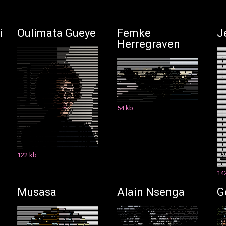
i
Oulimata Gueye
Femke
J
Herregraven
(
(
(
(
(
(
(
(
(
(
(
(
(
(
(
(
(
(
(
(
(
(
(
(
(
(
(
(
(
(
(
(
(
(
(
(
(
(
(
(
(
(
(
(
(
(
(
(
(
(
(
(
#
#
#
#
#
#
#
#
#
#
#
#
#
#
#
#
#
#
#
#
#
#
#
#
#
#
#
#
@
@
@
@
@
@
@
@
@
(
(
(
(
(
(
(
(
(
(
(
(
(
(
(
(
(
(
(
(
(
(
(
(
(
(
(
(
(
(
(
(
(
(
(
(
(
(
(
(
(
(
(
(
(
(
(
(
(
(
(
#
#
#
#
#
#
#
#
#
#
#
#
#
#
#
#
#
#
#
#
#
#
#
#
#
#
#
#
#
@
@
@
@
@
@
@
@
@
(
(
(
(
(
(
(
(
(
(
(
(
(
(
(
(
(
(
(
(
(
(
(
(
(
(
(
(
(
(
(
(
(
(
(
(
(
(
(
(
(
(
(
(
(
(
(
(
(
(
(
#
#
#
#
#
#
#
#
#
#
#
#
#
#
#
#
#
#
#
#
#
#
#
#
#
#
#
#
#
@
@
@
@
@
@
@
@
@
(
(
(
(
(
(
(
(
(
(
(
(
(
(
(
(
(
(
(
(
(
(
(
(
(
(
(
(
(
(
(
(
(
(
(
(
(
(
(
(
(
(
(
(
(
(
(
(
#
#
#
#
#
#
#
#
#
#
#
#
#
#
#
#
#
#
#
#
#
#
#
#
#
#
#
#
#
#
#
#
@
@
@
@
@
@
@
@
@
(
(
(
(
(
(
(
(
(
(
(
(
(
(
(
(
(
(
(
(
(
(
(
(
(
(
(
(
(
(
(
(
(
(
(
(
(
(
(
(
(
(
(
(
(
(
(
#
(
#
#
#
#
#
#
#
#
#
#
#
#
#
#
#
#
#
#
#
#
#
#
#
#
#
#
#
#
#
#
#
@
@
@
@
@
&
@
@
@
@
@
@
@
@
@
@
@
@
@
@
@
@
@
@
@
@
@
@
@
@
@
@
@
@
@
@
@
@
@
@
@
@
@
@
@
@
@
@
@
@
@
@
@
@
@
@
@
@
@
@
@
@
@
@
@
@
@
@
@
@
@
@
@
@
@
@
@
@
@
@
@
@
@
@
@
@
@
@
@
(
(
(
(
(
(
(
(
(
(
(
(
(
(
(
(
(
(
(
(
(
(
(
(
(
(
(
(
(
(
(
(
(
(
(
(
(
(
(
(
(
(
(
(
(
(
(
(
#
#
#
#
#
#
#
#
#
#
#
#
#
#
#
#
#
#
#
#
#
#
#
#
#
#
#
#
#
#
#
#
@
@
@
@
@
&
@
@
@
@
@
@
@
@
@
@
@
@
@
@
@
@
@
@
@
@
@
@
@
@
@
@
@
@
@
@
@
@
@
@
@
@
@
@
@
@
@
@
@
@
@
@
@
@
@
@
@
@
@
@
@
@
@
@
@
@
@
@
@
@
@
@
@
@
@
@
@
@
@
@
@
@
@
@
@
@
@
@
@
/
/
/
/
/
/
/
/
/
/
/
/
/
(
(
(
(
(
(
(
(
(
(
(
(
(
(
(
(
(
(
(
(
(
/
*
/
/
*
(
/
(
(
(
(
(
#
(
(
(
#
#
#
#
#
#
#
#
#
#
#
#
#
#
#
#
#
#
#
#
#
#
#
#
#
#
#
#
#
#
@
@
@
@
@
&
@
@
@
@
@
@
@
@
@
@
@
@
@
@
@
@
@
@
@
@
@
@
@
@
@
@
@
@
@
@
@
@
@
@
@
@
@
@
@
@
@
@
@
@
@
@
@
@
@
@
@
@
@
@
@
@
@
@
@
@
@
@
@
@
@
@
@
@
@
@
@
@
@
@
@
@
@
@
@
@
@
@
@
.
.
.
.
.
.
,
,
,
,
,
.
,
,
(
(
(
(
(
(
(
(
(
(
(
(
(
(
(
(
/
/
*
*
/
*
,
,
*
*
*
/
/
/
/
*
,
(
,
/
(
(
#
#
#
#
#
#
#
#
#
#
#
#
#
#
#
#
#
#
#
#
#
#
#
#
#
#
#
#
@
@
@
@
@
&
@
@
@
@
@
@
@
@
@
@
@
@
@
@
@
@
@
@
@
@
@
@
@
@
@
@
@
@
@
@
@
@
@
@
@
@
@
@
@
@
@
@
@
@
&
&
@
@
&
&
&
&
&
&
&
&
&
&
@
&
&
&
&
&
&
&
&
&
&
&
&
&
&
&
&
&
&
&
&
&
&
&
&
/
/
/
/
/
*
*
*
*
*
,
.
.
,
(
(
(
(
(
(
(
(
(
(
(
(
/
,
*
/
,
/
,
,
,
,
,
.
.
,
,
.
,
.
,
,
*
*
,
*
*
*
/
/
#
#
#
#
#
#
#
#
#
#
#
#
#
#
#
#
#
#
#
#
#
#
#
#
#
#
@
@
@
@
@
&
@
@
@
@
@
@
@
@
@
@
/
/
*
/
,
,
*
@
@
@
@
@
@
@
@
@
@
@
@
@
@
@
&
@
@
@
@
@
*
*
*
,
,
*
,
,
*
*
&
@
,
.
,
,
*
#
@
@
@
@
&
&
&
&
&
&
&
&
&
&
&
&
&
&
&
&
&
&
&
&
&
&
&
/
/
*
*
*
*
*
*
*
*
,
.
.
*
/
(
(
(
(
(
(
(
(
/
/
/
,
,
,
,
*
,
.
.
,
.
.
.
.
.
.
.
.
.
,
,
.
,
*
*
*
/
#
#
#
#
#
#
#
#
#
#
#
#
#
#
#
#
#
#
#
#
#
#
#
#
@
@
@
@
@
@
@
@
@
@
@
@
,
,
*
,
,
*
.
.
,
,
,
,
.
&
&
&
&
&
@
@
@
@
%
@
@
@
&
&
@
@
&
&
&
&
@
%
*
/
*
*
,
*
*
/
*
*
,
/
/
,
*
*
,
*
*
,
,
,
&
@
@
@
@
@
&
@
@
@
@
@
@
&
&
%
%
%
%
.
.
.
.
.
.
*
*
*
,
.
.
*
/
(
(
(
(
(
(
(
/
.
*
,
.
.
.
,
.
*
.
.
.
.
.
.
.
.
.
.
.
.
.
.
.
.
,
,
*
*
*
/
#
#
#
#
#
#
#
#
#
#
#
#
#
#
#
#
#
#
#
#
#
#
@
@
@
@
@
@
@
@
@
@
%
@
@
@
@
&
,
.
.
,
.
,
,
,
,
.
(
%
*
,
&
&
@
@
@
@
%
*
/
,
/
/
(
/
*
*
/
*
(
@
@
@
&
@
&
/
%
*
*
,
,
/
,
*
*
/
*
*
,
*
,
%
@
@
@
@
@
@
@
&
%
%
#
%
%
%
%
%
/
.
.
.
.
.
.
.
*
*
*
,
.
.
*
/
/
(
(
(
(
/
,
,
.
.
,
.
.
.
.
.
.
.
.
.
.
.
.
,
.
.
.
.
,
.
.
.
.
,
.
.
,
,
/
/
(
#
#
#
#
#
#
#
#
#
#
#
#
#
#
#
#
#
#
#
@
@
@
@
@
@
@
@
@
&
&
&
&
(
(
,
.
.
,
,
.
,
.
.
.
,
/
/
,
,
/
,
#
&
&
&
#
.
,
,
.
,
/
/
#
%
&
%
@
@
@
@
@
@
@
*
/
,
#
(
(
*
*
*
,
*
*
(
(
/
/
/
&
@
@
&
#
&
&
%
&
/
,
.
%
%
%
%
.
.
.
.
.
,
*
*
*
*
,
.
.
*
/
/
(
(
(
/
*
*
.
.
.
.
.
.
.
.
.
.
,
.
.
*
,
.
.
.
.
.
.
.
,
,
,
*
#
#
#
#
#
#
#
#
#
#
#
#
#
#
#
#
#
#
#
@
@
@
@
@
&
@
@
@
&
&
&
&
&
&
&
&
&
,
,
.
,
,
,
,
*
*
*
*
,
,
*
,
,
.
,
,
,
,
,
.
.
.
,
,
.
&
&
&
&
&
%
*
.
,
,
*
*
,
*
,
*
*
*
/
,
/
*
*
*
,
*
,
.
,
/
(
*
,
,
,
,
#
#
#
#
#
#
#
.
.
.
.
,
*
*
*
*
,
.
.
*
/
/
/
(
*
*
.
.
.
.
.
.
.
.
,
*
*
*
*
*
/
(
(
#
(
(
*
.
.
.
.
.
,
.
,
.
*
(
%
#
#
#
#
#
#
#
#
#
#
#
#
#
#
#
#
@
@
@
@
@
@
@
@
@
&
&
%
&
%
%
%
%
%
%
%
%
%
.
.
,
*
,
/
/
,
,
.
,
.
.
,
.
.
.
.
.
.
.
.
.
.
.
.
.
.
.
,
.
*
,
,
,
,
,
.
,
,
*
,
,
*
/
,
#
/
,
,
,
.
*
*
,
#
#
#
#
#
#
#
#
#
#
.
.
.
.
.
*
*
*
,
.
.
*
/
/
/
/
*
,
.
.
.
.
.
,
,
*
/
/
(
(
(
(
(
#
#
#
#
#
#
.
.
.
.
.
.
.
,
/
#
#
#
#
#
#
#
#
#
#
#
#
#
#
#
#
#
#
@
@
@
@
@
@
@
@
@
%
%
%
%
%
%
%
%
%
%
%
%
%
%
%
%
%
%
%
.
,
.
.
,
*
*
*
.
.
.
.
.
.
.
.
.
.
.
.
.
.
.
.
,
.
,
,
,
,
.
,
.
/
*
,
*
/
,
*
*
/
*
*
.
.
(
(
(
(
#
(
(
(
(
(
(
(
.
.
.
.
*
*
*
,
.
.
*
/
/
/
/
*
.
.
.
.
,
,
,
*
*
/
(
(
(
(
#
#
#
%
%
%
%
%
#
,
.
.
.
,
.
/
(
(
#
#
#
#
#
#
#
#
#
#
#
#
#
#
%
%
@
@
@
@
@
@
@
@
@
%
%
%
%
%
%
%
%
%
%
#
#
#
#
#
#
#
#
#
#
#
,
.
.
.
.
,
,
,
,
,
,
*
,
.
.
.
.
.
,
*
,
.
.
.
,
.
,
/
*
*
,
/
/
,
,
,
*
,
/
,
,
(
(
(
(
(
(
(
(
(
(
(
(
(
(
.
.
.
.
.
.
*
*
*
,
.
.
*
/
/
/
/
*
.
.
.
.
.
,
,
,
*
/
(
(
#
#
%
#
#
#
%
%
%
%
%
%
#
.
.
.
,
,
*
*
(
#
#
#
#
#
#
#
#
#
#
#
#
%
%
%
%
@
@
@
@
@
@
@
@
@
%
%
%
#
#
#
#
#
#
#
#
#
#
#
#
#
#
#
#
(
(
(
(
/
,
,
.
,
*
.
,
.
.
.
.
*
,
*
,
*
,
.
,
,
,
,
,
,
,
*
.
.
.
.
,
,
/
*
,
,
,
*
/
/
/
/
/
/
(
(
(
(
(
(
(
(
(
(
(
(
,
.
.
.
.
.
,
*
*
*
,
.
,
*
/
/
/
/
,
.
.
.
,
,
.
,
,
*
*
/
*
*
#
#
(
%
(
(
(
(
#
%
#
*
.
,
.
,
,
,
*
#
#
#
#
#
#
#
#
#
#
#
#
#
%
%
%
%
@
@
@
@
@
@
@
@
@
#
#
#
#
#
#
#
#
#
#
#
(
(
(
(
(
(
(
(
(
(
(
(
(
(
(
(
/
/
/
*
*
,
,
*
.
.
.
.
.
,
,
.
.
.
/
,
.
.
,
.
.
.
,
*
.
.
.
,
,
,
,
,
,
*
/
/
/
/
/
/
/
/
/
/
/
/
/
/
.
.
.
.
.
.
,
*
*
*
,
.
.
*
/
/
/
/
.
.
.
.
,
.
,
.
/
.
,
.
,
.
.
&
.
,
,
/
/
%
%
,
,
*
/
,
*
*
#
#
#
#
#
#
#
#
#
#
#
#
#
%
%
%
%
%
@
@
@
@
@
@
@
@
@
#
#
#
#
#
(
(
(
(
(
(
(
(
(
(
(
(
(
(
(
(
/
/
/
/
/
/
/
/
/
/
/
/
/
/
/
*
,
.
.
,
,
.
.
,
*
,
/
,
,
.
.
.
,
.
.
.
.
.
.
.
.
.
.
.
.
.
.
.
.
.
.
,
*
/
/
/
/
/
/
.
.
.
.
.
.
,
*
*
*
,
.
.
*
/
/
/
*
.
.
.
.
.
.
.
.
.
,
,
,
,
*
*
,
,
,
.
.
/
#
*
/
,
*
*
(
.
#
/
.
*
,
,
,
/
(
(
#
#
#
#
#
#
#
#
#
#
%
%
%
%
%
%
@
@
@
@
@
@
@
@
@
#
(
(
(
(
(
(
(
(
(
(
(
(
(
(
(
/
/
/
/
/
/
/
/
/
/
/
/
/
/
*
*
*
*
*
*
*
*
*
*
,
.
,
.
.
,
*
,
,
.
.
.
.
.
.
.
.
.
.
.
.
.
.
.
.
.
.
.
.
.
.
.
.
.
.
.
.
,
,
,
*
*
*
*
*
*
*
*
*
*
.
.
,
*
/
/
/
/
*
.
.
.
.
.
.
.
.
,
.
,
*
/
/
*
*
.
.
,
/
#
&
,
%
#
#
(
#
#
#
,
,
.
,
,
/
(
#
#
#
#
#
#
#
#
#
#
#
%
%
%
%
%
%
@
@
@
@
@
@
@
@
@
(
(
(
(
(
(
(
(
(
(
(
(
/
/
/
/
/
/
/
/
/
/
/
/
/
/
*
*
*
*
*
*
*
*
*
*
*
*
*
.
.
.
.
.
.
.
.
.
.
.
.
.
.
.
.
.
.
.
.
.
.
.
.
.
.
.
.
.
.
.
.
.
.
.
.
.
.
.
.
.
/
/
/
*
*
*
*
*
*
,
.
.
,
*
/
/
/
/
*
*
.
.
.
.
.
.
.
,
,
,
*
*
/
/
*
,
,
,
,
*
/
%
&
/
/
*
,
/
%
%
*
*
*
#
#
#
#
#
#
#
#
#
#
#
#
#
#
#
#
%
%
%
%
%
@
@
@
@
@
@
@
@
@
(
(
(
(
(
(
(
(
(
/
/
/
/
/
/
/
/
/
/
/
/
/
/
*
*
*
*
*
*
*
*
*
*
*
*
*
.
.
.
.
.
.
.
.
.
.
.
.
.
.
.
.
.
.
.
.
.
.
.
.
.
.
.
.
,
,
,
,
,
,
,
.
.
.
.
,
,
/
/
/
/
/
/
/
,
.
.
.
.
.
.
.
,
,
,
*
*
,
,
,
,
,
*
(
#
%
%
#
*
(
#
#
%
(
#
#
#
#
#
#
#
#
#
#
#
#
#
#
#
#
#
#
#
%
%
%
%
%
@
@
@
@
@
@
@
@
@
54 kb
/
/
/
*
*
*
*
*
/
/
/
/
/
/
/
/
/
/
/
/
/
*
.
.
.
.
.
,
,
,
*
,
.
.
.
.
.
,
,
/
*
/
#
%
/
(
#
#
#
#
#
#
#
#
#
#
#
#
#
#
#
#
#
#
#
#
#
#
#
%
%
%
%
%
@
@
@
@
@
@
@
@
@
/
/
/
/
/
/
/
/
/
/
/
/
/
/
/
/
/
/
/
/
/
/
/
/
/
(
.
*
.
.
.
,
,
,
,
.
.
.
,
.
,
/
(
#
#
%
%
#
%
#
#
#
#
#
#
#
#
#
#
#
#
#
#
#
#
#
#
#
#
#
#
#
%
%
%
%
%
@
@
@
@
@
@
@
@
@
/
/
/
/
/
/
/
/
/
/
/
/
/
/
/
/
/
/
/
/
/
/
/
/
/
/
/
/
/
/
(
.
.
.
.
,
,
,
.
.
.
,
,
*
*
/
(
#
%
#
#
%
(
#
(
#
#
#
#
#
#
#
#
#
#
#
#
#
#
#
#
#
#
#
%
%
%
%
%
%
@
@
@
@
@
@
@
@
@
/
/
/
/
/
/
/
/
/
/
/
/
/
/
/
/
/
/
/
/
/
/
/
/
/
/
/
(
(
.
.
.
.
.
.
,
,
,
,
*
/
(
#
#
#
#
#
(
#
(
(
#
#
#
#
#
#
#
#
#
#
#
#
#
#
#
#
#
#
#
#
%
%
%
%
%
%
@
@
@
@
@
@
@
@
@
/
/
(
/
/
/
/
/
/
/
/
/
/
/
/
/
/
/
/
/
/
/
/
/
/
/
/
(
.
.
,
,
*
/
/
(
(
.
(
(
#
#
#
#
#
#
#
#
#
#
#
#
#
#
#
#
#
#
#
#
#
#
#
%
%
%
%
%
%
@
@
@
@
@
@
@
@
@
(
/
(
/
/
/
/
/
/
/
/
/
/
/
/
/
/
/
/
/
/
/
/
/
/
/
(
.
.
.
.
(
(
#
#
#
#
#
#
#
#
#
#
#
#
#
#
#
#
#
#
#
#
#
#
#
%
%
%
%
%
%
@
@
@
@
@
&
@
@
@
(
/
/
/
/
/
/
/
/
/
/
/
/
/
/
/
/
/
/
/
/
/
/
(
.
.
.
.
.
.
.
.
#
#
#
#
#
#
#
#
#
#
#
#
#
#
#
#
#
#
#
#
%
%
%
%
%
%
@
@
@
@
@
&
@
@
@
/
/
(
/
/
/
/
/
/
/
/
/
/
/
/
/
/
/
/
(
.
.
.
.
.
.
.
.
.
.
.
.
.
.
.
.
.
.
(
%
#
%
#
#
#
%
%
%
%
%
%
%
@
@
@
@
@
&
@
@
@
(
(
/
/
/
/
/
/
/
(
/
(
/
,
.
.
.
.
.
.
.
.
.
.
.
.
.
.
.
.
.
#
%
%
%
%
%
%
%
%
@
@
@
@
@
&
@
@
@
(
(
(
(
/
/
/
.
.
.
.
.
.
.
.
.
.
.
.
.
.
.
.
.
.
.
.
.
.
.
.
.
,
#
#
%
%
%
%
%
@
@
@
@
@
&
@
@
@
(
(
(
/
(
.
.
.
.
.
.
.
.
.
.
.
.
.
.
.
.
.
.
.
.
.
.
.
.
.
,
.
.
.
.
.
.
.
.
%
%
%
%
%
%
@
@
@
@
@
&
@
@
@
/
/
/
(
*
.
.
.
.
.
.
.
.
.
.
.
.
.
.
.
.
.
.
.
.
.
.
.
.
.
.
.
.
.
.
.
.
.
.
.
,
.
.
.
.
.
.
.
.
.
(
%
#
%
%
@
@
@
@
@
&
@
@
@
/
(
/
/
.
.
.
.
.
.
.
.
.
.
.
.
.
.
.
.
.
.
.
.
.
.
.
.
.
.
.
.
.
.
.
.
.
.
.
.
.
.
,
.
.
.
.
.
.
.
.
.
,
%
#
#
%
@
@
@
@
@
&
@
@
@
/
/
/
/
.
.
.
.
.
.
.
.
.
.
.
.
.
.
.
.
.
.
.
.
.
.
.
.
.
.
.
.
.
.
.
.
.
.
.
.
.
.
,
.
.
.
.
.
.
.
.
.
.
,
%
%
%
@
@
@
@
@
%
@
@
@
/
/
/
/
.
.
.
.
.
,
.
.
.
.
.
.
.
.
.
.
.
.
.
.
.
.
.
.
.
.
.
.
.
.
.
.
.
.
.
.
.
.
.
.
.
,
.
.
.
.
.
.
.
.
.
,
%
%
@
@
@
@
@
%
@
@
@
/
/
/
/
/
.
.
.
.
.
.
.
.
.
.
.
.
.
.
.
.
.
.
.
.
.
.
.
.
.
.
.
.
.
.
.
.
.
.
.
.
.
,
.
.
.
.
.
.
.
.
.
.
.
.
.
#
@
@
@
@
@
%
@
@
@
/
/
/
/
/
(
.
.
.
.
.
.
.
.
.
.
.
.
.
.
.
.
.
.
.
.
.
.
.
.
.
.
.
.
.
.
.
.
.
.
.
.
,
.
.
,
,
.
.
.
.
.
.
.
.
.
,
@
@
@
@
@
%
@
@
@
/
/
/
/
/
/
.
.
.
.
.
.
.
.
.
.
.
.
.
.
.
.
.
.
.
.
.
.
.
.
.
.
.
.
.
.
.
.
.
.
.
.
.
,
.
.
.
,
,
.
.
.
.
.
.
.
.
@
@
@
@
@
%
@
@
@
@
@
@
@
@
%
@
@
@
122 kb
@
@
@
@
&
#
@
&
@
@
@
@
&
&
#
&
&
&
@
@
@
&
&
&
%
%
%
@
@
&
@
&
&
&
&
&
@
@
@
@
&
@
@
@
@
@
&
&
&
@
&
@
@
@
14
Musasa
Alain Nsenga
G
@
@
@
@
@
@
@
@
@
@
@
@
@
@
@
@
@
@
@
@
@
@
@
@
@
@
@
@
@
@
@
@
@
@
@
@
@
@
@
@
@
@
@
@
@
@
@
@
@
@
@
@
@
@
@
@
@
@
@
@
@
@
@
@
@
@
@
@
@
@
@
@
@
@
@
@
@
@
@
@
,
.
.
#
(
(
(
(
/
/
#
#
#
#
#
(
#
#
#
#
(
#
/
(
/
/
/
(
(
(
/
,
*
/
*
*
,
,
,
,
.
,
,
*
*
*
/
,
,
,
.
,
/
,
.
*
,
,
,
.
*
*
/
/
/
.
*
,
,
.
.
*
,
*
*
*
*
,
.
,
.
,
.
*
.
*
@
@
@
@
@
@
@
@
@
@
@
@
@
@
@
@
@
@
@
@
@
@
@
@
@
@
@
@
@
@
@
@
@
@
(
/
/
/
/
/
&
&
&
&
&
%
*
@
@
@
@
@
@
@
@
@
@
@
@
@
@
@
@
@
@
@
@
@
@
@
@
@
@
@
@
@
@
@
@
#
(
#
(
#
(
(
#
#
#
#
#
(
#
#
#
#
/
(
*
(
*
,
,
.
*
,
,
/
*
*
.
/
,
(
/
*
/
*
(
/
*
/
/
,
*
/
/
,
(
/
*
,
,
,
,
,
,
*
,
,
,
.
,
.
*
*
,
,
,
,
*
(
/
/
/
*
/
/
,
*
,
*
*
#
@
@
@
@
@
@
@
@
@
@
@
@
@
@
@
@
@
@
@
@
@
@
@
@
@
@
@
/
/
/
/
/
/
/
/
&
&
&
&
&
&
/
&
&
&
&
.
.
&
&
&
&
,
&
&
&
%
@
@
@
@
@
@
@
@
@
@
@
@
@
@
@
@
@
@
@
@
@
@
@
@
(
(
(
(
/
(
(
(
#
(
(
*
(
(
(
*
*
/
*
*
.
.
.
.
,
*
,
,
,
,
,
#
,
(
#
(
#
(
/
/
(
(
(
(
/
/
(
*
/
(
*
/
(
,
,
*
*
,
,
,
*
*
,
,
*
,
,
*
,
*
*
(
*
/
*
(
/
,
,
(
*
*
/
(
(
*
*
*
@
@
@
@
@
@
@
@
@
@
@
@
@
@
@
@
@
@
@
@
@
/
/
/
&
%
%
%
%
(
/
/
/
/
/
/
/
(
/
/
/
&
&
&
&
&
&
&
&
&
&
&
*
.
.
&
&
&
&
&
/
@
@
@
@
@
@
@
@
@
@
@
@
@
@
@
@
@
@
@
(
(
/
/
*
/
*
/
/
*
*
,
,
*
*
,
/
/
*
*
*
*
*
,
,
.
.
.
(
%
#
%
#
#
(
(
(
(
(
(
/
/
(
/
/
#
/
*
*
*
,
,
*
/
*
/
(
/
/
/
*
*
(
,
.
,
*
/
*
/
,
*
/
/
,
*
,
*
,
.
.
.
,
*
@
@
@
@
@
@
@
@
@
@
@
@
@
@
@
@
@
/
/
/
/
/
/
/
/
/
&
%
%
%
%
%
/
&
&
(
&
/
/
/
&
&
&
&
&
&
&
&
%
%
&
&
&
&
&
&
&
&
&
&
&
&
&
@
@
@
@
@
@
@
@
@
@
@
@
@
@
@
@
.
*
,
.
*
,
*
,
,
(
*
(
/
*
#
(
#
(
(
*
/
,
.
.
.
.
.
/
,
#
(
%
%
(
/
%
#
(
#
#
(
#
#
%
(
(
%
(
*
*
/
/
(
/
*
/
(
*
/
(
*
*
*
*
*
/
(
*
/
(
/
/
(
/
.
.
.
.
,
.
#
.
@
@
@
@
@
@
@
@
@
@
@
@
@
@
(
%
%
%
/
/
.
.
%
.
.
.
/
/
/
/
/
/
/
/
/
/
/
/
/
/
/
&
&
&
&
&
%
/
&
&
&
%
%
*
&
&
&
&
&
&
&
&
%
%
%
%
%
@
@
@
@
@
@
@
@
@
@
@
@
@
.
.
(
(
(
(
/
(
#
(
/
#
(
#
*
(
#
#
#
#
.
,
,
,
.
.
.
.
,
(
%
#
#
%
%
(
*
,
#
%
#
%
%
#
#
/
%
*
*
#
/
#
(
#
/
#
#
/
(
*
(
/
/
(
/
*
/
(
*
(
/
/
*
/
(
/
.
.
.
.
*
,
/
*
*
@
@
@
@
@
@
@
@
@
@
@
@
%
&
%
%
%
%
%
%
/
/
%
%
.
.
/
/
/
#
/
/
.
/
/
/
/
/
/
/
&
&
&
&
&
&
%
%
%
%
/
%
%
%
#
&
&
&
&
&
&
%
*
%
%
%
*
%
@
@
@
@
@
@
@
@
@
@
@
.
.
.
(
(
/
#
#
/
(
(
#
#
#
#
,
(
#
(
#
%
%
.
.
(
#
%
%
%
(
(
#
%
#
%
#
#
#
%
%
#
/
#
(
%
.
(
#
#
#
/
/
/
,
.
/
,
.
.
,
/
*
,
,
/
.
.
.
#
(
*
#
,
@
@
@
@
@
@
@
@
@
@
%
%
%
%
&
#
%
%
%
%
%
%
/
/
/
/
/
/
/
/
/
/
/
/
/
%
%
#
%
%
/
%
%
%
%
%
,
%
%
%
%
,
%
%
%
%
%
%
%
*
%
%
%
%
%
%
#
%
%
%
%
@
@
@
@
@
@
@
@
@
.
/
/
/
/
/
,
/
/
/
/
/
*
*
/
(
%
%
#
#
.
,
.
*
*
,
#
%
#
%
%
#
#
(
%
.
%
,
.
.
(
%
#
(
.
(
*
,
*
*
.
.
.
/
(
,
/
,
#
(
#
#
(