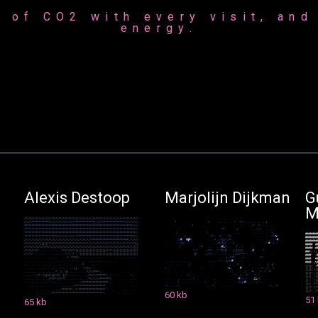
 of CO2 with every visit, and 
energy.
Alexis Destoop
Marjolijn Dijkman
G
M
/
/
/
/
/
/
/
/
/
/
/
/
/
/
/
/
/
/
/
/
/
/
/
/
/
/
/
/
/
/
/
/
/
/
/
/
/
/
/
/
/
/
/
/
/
/
/
/
/
/
/
/
/
/
/
/
/
/
/
/
/
/
/
/
/
/
/
/
/
/
/
/
/
/
/
/
/
/
/
/
,
.
.
.
.
,
,
.
.
.
/
/
/
/
/
*
*
*
*
*
*
*
*
*
*
*
*
*
/
/
/
/
/
/
/
/
/
/
/
/
/
/
/
/
/
*
*
*
*
*
*
*
*
*
*
*
*
*
*
*
/
/
/
/
/
*
*
*
*
*
*
*
*
*
*
*
*
*
*
*
/
/
/
/
/
/
/
/
/
/
*
*
/
,
,
,
.
,
.
.
,
*
/
*
,
.
.
.
.
,
,
,
,
.
.
,
.
,
.
(
.
.
*
*
*
*
*
*
*
*
*
*
*
*
*
*
*
*
*
*
*
*
*
*
*
*
*
*
*
*
*
*
*
*
*
*
*
*
*
*
*
*
*
*
*
*
*
*
*
*
*
*
*
*
*
*
*
*
*
*
*
*
*
*
*
*
*
*
*
*
*
*
*
*
*
*
*
*
/
/
/
/
,
.
.
,
*
.
,
.
,
.
.
.
.
.
.
.
,
*
,
.
,
*
,
.
.
.
.
.
,
.
.
.
.
*
*
*
*
*
*
*
*
*
*
*
*
*
*
*
*
*
*
*
*
*
*
*
*
*
*
*
*
*
*
*
*
*
*
*
*
*
*
*
*
*
*
*
*
*
*
*
*
*
*
*
*
*
*
*
*
*
*
*
*
*
*
*
*
*
*
*
*
*
*
*
*
*
*
*
*
/
/
/
/
.
.
.
.
.
*
*
.
.
,
/
,
.
.
.
.
/
,
*
.
.
,
.
,
,
,
,
.
*
*
*
*
*
*
*
*
*
*
*
*
*
*
*
*
*
*
*
*
*
*
*
*
*
*
*
*
*
*
*
*
*
*
*
*
*
*
*
*
*
*
*
*
*
*
*
*
*
*
*
*
*
*
*
*
*
*
*
*
*
*
*
*
*
*
*
*
*
*
*
*
*
*
*
*
*
*
/
/
,
/
,
.
.
/
.
.
,
.
.
.
.
,
.
.
.
.
.
,
,
.
.
.
.
*
,
.
.
.
#
#
#
#
#
#
#
#
#
*
*
*
*
*
*
*
*
*
*
*
*
*
*
*
*
*
*
/
*
*
*
*
/
/
/
/
/
/
/
/
/
/
/
/
/
/
*
*
*
*
*
*
*
*
*
*
*
*
*
*
*
*
*
*
*
*
*
*
*
*
*
*
*
*
*
*
*
*
*
*
*
*
*
*
*
*
/
/
/
.
.
/
,
.
.
.
.
*
*
/
,
,
*
*
,
,
.
.
/
*
*
.
,
.
,
*
*
/
%
*
#
#
#
#
#
#
#
#
#
/
/
/
/
/
/
/
/
/
/
/
/
/
/
/
/
/
/
/
/
/
/
/
/
/
/
/
/
/
/
/
/
/
/
/
/
/
/
/
/
/
/
/
/
/
/
/
*
*
*
*
*
*
*
*
*
*
*
*
*
*
*
*
*
*
*
*
*
*
*
*
*
*
/
/
/
/
/
/
/
/
/
#
/
.
.
#
@
#
*
.
.
.
.
.
*
.
,
,
*
(
(
/
/
/
*
*
.
.
.
.
.
.
.
.
,
,
,
.
.
*
#
#
#
#
#
#
#
#
#
#
/
/
/
/
/
/
/
/
/
/
/
(
(
(
(
(
/
/
/
/
/
/
/
/
/
/
/
/
/
/
/
/
/
/
/
/
/
/
/
/
/
/
/
/
/
/
/
/
/
/
/
/
/
/
/
/
/
/
/
/
/
/
/
/
/
/
/
/
/
/
/
/
/
/
/
/
/
/
(
(
.
.
.
,
*
(
*
.
,
,
.
.
.
.
,
*
*
/
*
/
*
.
.
*
.
,
.
.
/
.
#
,
,
*
,
.
#
#
#
#
#
.
#
#
/
/
/
/
/
/
/
/
/
/
/
/
/
/
/
/
/
/
/
/
/
/
/
/
/
/
/
/
/
/
/
/
/
/
/
/
/
/
/
/
/
/
/
/
/
/
/
/
/
/
/
/
/
/
/
/
/
/
/
/
/
/
/
/
/
/
/
/
/
/
/
/
/
/
/
/
(
(
(
(
.
.
/
,
.
*
*
,
.
.
.
.
.
,
(
#
%
/
*
,
,
.
.
.
.
*
,
,
.
.
#
#
#
#
#
/
#
#
/
/
/
/
/
/
/
/
/
/
.
.
.
.
.
.
.
.
.
.
.
.
,
.
.
.
/
/
/
/
/
/
/
/
/
/
(
(
(
(
(
(
(
(
(
(
(
(
(
(
(
(
(
(
(
(
(
/
/
/
/
/
/
(
(
(
(
(
(
(
(
(
(
(
(
(
(
(
(
(
.
.
.
*
,
*
.
*
*
*
,
,
*
,
*
*
/
(
/
,
.
.
.
(
.
(
/
/
(
*
.
.
(
&
,
.
*
.
.
#
#
#
*
/
,
*
(
/
/
/
/
/
/
,
,
,
.
,
,
,
.
.
.
.
.
.
,
.
,
,
,
,
.
.
*
,
*
.
.
*
.
.
.
,
(
(
(
(
(
(
(
(
(
(
(
(
(
(
(
(
(
(
(
(
(
(
(
(
(
(
(
(
(
(
(
(
(
(
(
(
(
(
(
(
(
(
(
/
.
.
/
/
*
,
.
.
,
,
.
.
.
,
.
.
.
.
.
,
,
/
/
/
*
*
*
*
.
.
,
.
.
.
,
#
#
#
#
,
/
#
.
.
.
.
.
,
.
.
.
.
,
,
,
,
,
,
.
,
*
*
/
*
*
/
/
.
.
.
.
.
.
.
.
,
.
.
.
,
,
.
.
.
.
.
.
.
,
.
.
.
.
.
.
.
.
.
.
.
.
,
.
,
.
.
,
(
.
,
*
*
*
.
.
.
,
.
/
,
.
.
,
*
*
.
#
#
#
#
.
.
#
#
.
.
.
.
.
.
.
.
.
.
.
.
.
.
.
.
.
.
.
.
.
.
.
.
.
.
.
.
.
.
.
.
.
.
.
.
.
.
.
.
.
.
.
.
.
,
.
.
.
.
.
.
.
.
.
.
.
.
,
.
.
.
.
*
.
.
,
/
/
*
/
#
*
,
.
.
.
,
.
#
#
#
#
*
,
(
%
#
.
.
.
.
.
.
.
.
.
.
.
.
.
.
.
.
,
.
.
.
,
.
.
.
.
.
.
.
.
.
.
.
.
.
.
.
.
.
,
.
.
*
.
.
.
.
.
.
.
.
.
.
.
.
.
.
.
.
.
.
.
.
,
*
.
.
,
.
.
.
.
.
,
,
,
*
,
.
.
.
.
.
.
.
.
,
.
.
.
(
,
(
/
(
(
(
(
(
,
(
#
.
.
.
.
.
.
.
.
.
.
.
.
.
.
.
.
,
.
.
.
.
.
.
.
.
,
.
.
.
.
,
(
(
.
,
.
,
*
/
/
/
/
,
.
.
.
.
.
.
.
*
.
.
,
.
.
.
.
.
.
*
%
,
.
.
#
.
.
.
.
.
,
*
.
,
,
/
,
.
.
*
(
(
(
(
(
/
(
(
,
,
.
.
,
.
,
,
,
,
,
,
,
.
,
.
,
,
,
,
,
,
*
,
.
/
/
,
/
(
(
,
,
.
.
.
.
.
.
.
.
.
.
*
/
/
/
/
*
*
*
*
,
.
.
.
.
,
.
.
.
.
.
,
.
,
.
.
.
.
.
.
.
.
.
.
.
.
.
.
,
,
/
,
,
.
.
*
*
,
,
,
,
*
,
*
,
*
*
(
(
(
(
*
.
,
(
(
,
,
,
,
,
,
,
,
.
/
*
.
,
/
(
(
/
/
(
(
(
/
/
(
*
,
.
(
(
*
.
.
.
.
.
,
,
,
.
.
.
,
,
.
,
/
*
/
/
/
/
/
*
*
*
*
*
*
,
,
,
,
,
.
.
.
.
.
.
.
*
.
.
.
.
.
.
.
.
.
*
.
.
.
.
.
,
.
.
,
.
,
,
*
.
.
.
(
.
,
,
*
*
.
.
,
*
,
,
.
.
,
.
.
,
.
.
.
(
(
(
(
.
.
/
(
(
.
.
,
.
.
,
.
.
.
.
.
,
.
,
.
.
,
/
/
*
/
*
.
*
/
*
/
*
/
,
.
.
.
,
.
.
.
.
.
.
.
.
,
*
*
/
/
/
/
/
/
*
*
*
*
*
*
*
*
,
.
.
.
.
.
.
.
.
.
.
.
.
.
.
.
.
.
,
,
,
*
.
.
.
.
.
.
.
.
.
.
.
.
.
*
#
*
/
/
,
*
.
,
(
&
%
/
*
,
.
.
.
.
,
.
(
(
(
,
.
.
*
(
(
.
.
.
.
.
.
.
.
.
.
.
.
.
.
.
.
.
.
.
.
.
.
.
.
.
,
*
*
*
*
*
*
*
*
*
*
*
*
*
*
*
*
*
*
*
,
.
.
.
.
.
.
.
.
.
.
,
,
,
,
.
.
.
*
.
,
,
.
.
.
.
.
.
.
/
.
.
.
.
,
.
.
,
*
/
(
/
#
/
.
.
,
.
.
.
,
,
,
,
.
.
(
(
(
/
,
,
*
*
/
.
.
,
.
.
,
.
.
.
.
.
.
.
.
.
.
.
.
.
.
.
.
.
,
,
,
,
*
*
*
*
*
*
*
*
*
*
*
*
*
*
*
*
*
*
*
*
*
*
.
.
.
.
.
.
.
.
,
*
,
.
.
.
.
.
,
*
.
.
.
.
.
,
.
,
.
.
*
.
.
.
,
.
,
.
.
*
,
.
.
*
*
(
(
(
*
*
,
*
/
*
.
.
.
.
.
.
.
.
.
.
.
.
.
.
,
,
,
,
,
*
*
*
*
*
*
*
*
,
,
*
,
*
*
*
*
*
*
*
*
*
*
*
*
*
*
*
*
*
*
*
.
.
.
.
.
.
.
60 kb
(
(
(
/
*
,
,
(
*
.
.
.
.
.
.
.
.
.
.
.
.
*
*
*
*
*
*
*
*
*
*
*
*
*
*
*
*
*
*
*
*
*
*
*
*
*
*
*
*
*
*
*
*
*
*
*
*
*
,
.
.
.
.
.
.
.
.
.
.
.
.
.
51
65 kb