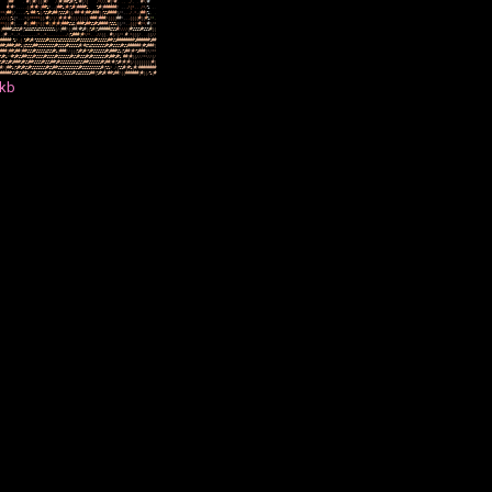
(
#
#
.
#
(
(
#
/
(
(
(
#
/
/
(
#
(
#
#
%
#
(
%
/
#
(
/
(
/
*
/
/
/
#
(
*
#
.
.
.
,
/
.
.
#
*
/
#
#
/
#
*
.
.
.
,
.
(
(
#
/
#
/
(
#
#
%
*
,
,
(
#
#
%
(
#
(
%
#
(
#
#
#
#
%
.
%
#
(
#
#
#
#
#
#
/
,
,
.
/
(
*
.
.
/
*
/
%
.
.
*
*
(
#
#
(
/
,
,
,
,
/
%
/
#
#
/
%
(
/
%
%
#
%
#
#
(
%
%
%
#
(
(
/
#
#
*
#
(
#
#
%
#
#
#
(
(
%
%
#
#
#
#
(
/
*
,
,
,
/
,
*
,
(
#
#
(
%
.
.
/
/
/
(
(
%
(
*
,
,
,
*
(
/
*
*
*
*
(
(
/
#
(
/
(
/
(
#
(
#
/
#
(
(
(
/
(
(
(
(
/
#
#
#
(
#
#
#
/
(
(
(
(
#
#
*
,
,
.
(
(
(
(
#
(
(
#
%
/
*
.
*
*
(
(
(
#
(
,
,
,
,
#
(
(
#
#
(
*
(
(
*
#
(
(
#
(
#
(
#
#
#
%
%
&
(
#
#
#
%
#
#
%
%
#
%
#
#
#
#
(
%
%
%
(
(
/
*
,
.
(
(
(
*
#
/
*
/
#
(
/
*
(
#
#
#
#
%
&
%
%
#
(
%
&
&
&
%
%
&
%
%
%
%
%
%
%
(
/
(
#
#
/
(
(
#
#
/
#
%
#
(
(
%
#
(
%
#
#
#
#
#
&
%
%
#
/
/
/
/
(
#
%
%
%
%
#
%
%
%
#
(
(
,
(
#
,
,
*
,
,
*
,
,
,
,
,
,
,
,
*
.
,
*
,
,
,
,
.
,
.
.
,
/
(
%
#
#
#
(
#
*
/
*
,
.
.
/
/
(
(
,
.
#
(
/
(
/
*
,
#
,
*
(
(
(
/
,
.
.
(
(
/
/
#
#
#
#
#
.
%
*
,
(
,
%
#
%
#
/
%
%
%
%
%
#
%
%
%
%
%
&
%
%
%
%
%
%
%
#
%
%
%
%
%
%
%
#
%
%
%
%
%
#
#
%
%
#
#
#
#
#
#
#
#
%
#
#
#
#
#
#
%
#
#
#
#
%
#
#
#
%
#
#
%
(
&
%
%
%
#
#
%
%
%
%
%
%
%
%
#
%
%
%
%
#
%
%
%
%
%
#
/
#
&
%
&
%
%
%
%
%
%
#
%
#
%
%
%
%
#
%
%
#
#
#
#
#
#
(
#
%
#
#
#
(
#
#
#
(
#
#
%
#
#
(
#
#
%
%
%
#
%
%
%
%
%
&
%
%
#
%
(
#
#
#
/
/
(
(
(
%
#
%
#
*
%
#
%
%
%
%
%
%
#
%
#
#
#
%
%
(
%
#
#
(
#
*
%
#
#
#
(
*
/
*
*
%
#
%
/
*
#
%
#
%
%
#
#
%
%
%
#
%
%
%
%
#
%
%
%
%
#
%
%
%
%
%
%
#
%
%
#
%
%
%
#
%
#
%
%
%
%
%
%
#
%
#
#
%
#
%
.
#
#
(
#
(
(
/
/
/
*
*
/
/
(
/
%
#
%
%
#
%
#
#
#
%
#
%
%
#
#
%
%
%
%
#
%
%
%
#
#
%
#
%
%
%
%
%
%
%
%
&
%
%
#
#
%
%
%
%
%
%
#
%
#
#
/
#
(
%
#
(
#
(
#
(
/
(
(
(
(
(
(
(
(
#
(
#
/
(
#
#
%
(
%
#
%
#
%
%
#
%
%
%
%
%
%
%
#
%
%
#
#
%
%
&
%
%
%
%
%
%
%
#
%
%
%
%
%
%
%
%
%
#
(
%
%
*
.
/
(
%
%
#
(
#
%
(
#
/
#
#
#
#
#
#
#
#
#
#
#
#
#
%
%
#
%
%
#
#
%
(
%
#
%
&
%
%
#
%
#
%
#
%
%
%
(
%
%
%
%
#
%
%
&
%
%
%
%
#
#
(
%
#
%
#
/
#
#
%
#
#
/
(
(
#
#
#
#
#
#
(
#
(
(
/
%
(
#
 kb