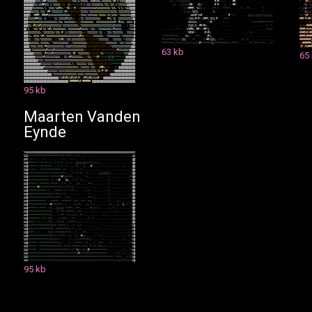
@
@
@
@
@
@
@
@
%
%
%
%
*
&
#
#
(
%
%
%
%
%
%
%
/
/
/
/
/
/
/
/
/
/
/
%
%
%
(
%
/
%
%
%
%
%
,
*
&
&
#
%
%
&
%
,
%
%
%
%
%
%
%
*
%
#
.
%
*
%
%
%
%
@
@
@
@
@
@
@
/
/
.
.
/
.
/
/
(
/
/
/
(
(
.
,
,
.
.
.
#
(
#
/
,
,
,
,
.
,
#
#
,
.
.
.
,
.
.
.
.
.
,
,
.
*
.
.
.
%
#
(
(
*
@
@
@
@
@
@
@
%
%
%
*
&
%
#
#
%
%
%
,
%
,
%
%
%
%
%
/
/
/
/
,
*
&
/
/
/
/
/
/
/
/
%
,
%
.
%
%
%
*
&
%
%
%
&
%
%
%
/
%
%
%
.
%
%
%
,
%
*
%
%
%
%
%
%
@
@
@
@
@
@
/
/
.
/
/
/
/
*
/
/
#
#
/
.
/
&
%
*
*
#
.
#
.
.
.
(
.
,
*
.
#
#
/
.
,
,
,
,
.
.
.
.
,
.
*
%
,
/
(
(
@
@
@
@
@
@
%
%
%
%
%
%
%
%
,
%
.
%
%
%
%
*
%
&
#
%
%
,
*
,
#
&
*
/
,
#
/
/
/
/
%
%
%
%
%
%
%
%
%
%
&
%
%
%
%
%
%
%
%
%
%
,
%
%
%
,
*
%
/
%
/
/
%
&
&
@
@
@
@
/
/
/
/
#
#
#
#
.
.
%
%
(
(
,
(
.
.
.
.
.
*
*
*
.
/
.
,
*
*
*
/
*
,
,
.
.
,
,
.
.
*
,
,
.
*
*
,
.
,
.
.
*
.
.
.
.
.
/
.
(
/
&
*
/
*
*
@
@
@
@
@
%
&
%
%
%
%
,
%
%
%
*
/
#
#
%
%
%
%
%
%
%
%
*
%
#
/
/
/
/
/
/
/
/
/
/
%
%
%
%
%
*
%
%
&
%
%
%
%
%
%
%
%
%
%
%
%
%
%
%
%
%
,
%
%
%
%
%
%
%
%
%
@
@
@
.
.
.
,
/
/
(
(
(
,
%
&
%
%
,
.
.
.
.
.
.
%
.
.
.
.
.
.
.
.
.
,
.
.
.
.
,
.
,
.
.
.
*
,
.
.
,
.
,
,
*
,
/
&
(
(
(
/
@
@
@
@
%
.
.
%
#
#
#
(
,
#
#
&
#
%
%
%
%
%
%
%
%
%
%
%
%
%
%
%
%
/
/
/
.
/
/
%
%
%
%
(
%
%
%
%
%
%
%
/
%
%
%
%
%
.
%
%
(
%
%
%
%
*
(
%
%
%
%
%
%
%
%
@
@
@
,
.
&
&
%
#
/
%
%
#
.
.
.
.
.
.
,
.
,
.
.
.
.
,
#
,
*
*
.
.
,
.
(
(
(
(
,
(
(
(
(
(
/
(
(
(
(
(
(
,
*
/
/
/
%
#
/
*
(
@
@
@
%
%
%
%
%
#
#
%
%
%
,
*
&
,
,
,
*
,
,
%
%
.
%
%
%
%
%
#
%
%
%
%
/
/
/
/
%
%
.
%
%
%
%
%
%
%
%
%
%
&
.
.
.
.
.
#
%
%
%
%
,
(
%
%
%
%
%
%
%
%
%
%
@
@
.
,
*
*
&
%
%
(
#
/
#
/
(
(
#
#
#
(
(
%
%
%
/
#
.
,
,
,
*
*
*
,
,
,
.
.
.
.
.
.
.
.
.
.
,
.
.
.
,
,
,
,
#
#
#
/
#
(
#
#
(
@
@
@
%
%
%
%
%
%
%
%
%
%
%
%
%
%
%
%
%
%
%
%
%
(
%
%
&
,
%
%
%
%
%
%
%
%
/
/
/
/
%
%
%
%
%
%
%
%
%
.
.
%
%
%
%
%
%
%
%
%
%
%
%
%
#
*
(
#
%
%
%
,
,
%
%
%
%
,
@
.
,
.
,
,
%
&
%
%
%
%
(
,
*
.
.
.
*
(
#
.
.
.
.
,
,
*
,
,
,
,
,
.
.
.
.
.
.
,
*
/
/
/
*
*
*
*
*
*
*
*
*
*
*
.
.
.
*
.
/
(
,
@
@
@
%
%
(
(
#
%
%
%
#
%
%
%
%
%
%
%
&
%
%
%
%
%
%
%
*
%
%
%
%
%
%
%
%
%
%
%
/
/
%
%
%
%
%
%
%
%
%
%
%
%
%
%
%
%
%
%
%
%
%
%
%
&
%
%
%
%
%
,
,
,
,
*
,
%
%
%
@
.
.
.
.
,
.
,
.
.
%
%
&
%
(
%
/
.
#
#
(
#
%
/
.
.
.
,
,
.
,
.
.
.
.
.
.
.
.
,
,
.
,
.
.
.
*
.
,
*
,
(
/
(
(
(
#
#
#
#
@
@
(
%
.
.
%
%
%
*
%
#
,
%
%
,
%
#
%
*
%
%
%
%
%
%
%
%
%
*
(
%
%
%
%
%
%
%
%
#
%
%
%
%
%
*
%
%
%
*
*
*
%
%
%
%
%
%
%
%
%
(
#
%
%
%
%
%
,
,
,
,
,
/
%
%
%
@
,
.
,
,
,
,
.
,
,
,
*
,
*
,
,
,
,
,
%
%
#
#
&
(
,
#
#
(
*
/
#
#
(
%
.
.
.
.
.
.
.
.
.
.
.
.
.
.
.
.
.
,
.
.
,
.
.
.
,
.
/
/
/
/
/
#
#
#
#
(
#
%
#
%
@
@
@
%
%
%
%
%
%
%
%
%
(
,
%
%
%
%
%
%
%
%
*
%
%
%
.
#
*
(
%
(
%
%
%
%
%
%
%
%
%
%
/
/
/
(
%
%
%
%
%
%
%
.
%
%
*
,
/
,
%
%
%
(
%
%
%
%
%
%
%
/
,
,
%
%
%
%
%
@
,
,
,
,
,
,
,
,
,
,
,
,
,
,
,
,
,
,
*
%
#
%
#
/
/
,
.
.
(
#
(
#
%
.
.
,
,
,
,
,
,
,
.
.
.
.
,
.
,
,
,
,
*
*
,
,
,
,
.
,
.
.
.
.
,
.
.
.
#
#
#
#
%
#
(
#
#
@
@
@
%
%
(
,
&
%
%
%
.
%
#
%
.
%
%
%
%
%
%
%
%
%
%
%
%
%
%
%
%
%
%
%
%
%
%
%
%
#
%
%
/
*
/
/
/
/
/
%
%
%
%
%
%
%
,
/
/
%
%
%
%
%
%
%
%
%
*
*
%
%
%
%
%
%
%
%
@
,
*
*
*
*
*
*
*
*
*
*
*
,
,
,
,
,
%
%
(
.
.
*
*
*
,
.
(
#
%
(
.
.
.
.
.
,
,
,
.
.
.
.
,
,
,
.
,
,
.
.
.
,
,
,
,
,
,
,
,
,
#
#
#
#
%
#
#
#
#
@
@
@
%
%
,
(
(
%
%
%
*
%
%
%
%
%
%
%
%
/
.
/
(
.
%
%
#
%
(
(
%
%
%
(
&
%
%
%
%
%
%
%
%
/
/
,
/
,
/
/
/
/
/
%
%
%
%
%
%
%
.
.
%
%
%
%
%
%
,
*
*
%
%
%
%
%
@
@
*
*
/
*
/
*
*
*
*
/
/
/
/
/
(
%
%
/
.
,
,
,
*
*
,
.
,
,
,
,
*
,
#
#
(
%
%
%
(
.
,
*
,
*
,
,
.
,
.
.
.
.
,
.
,
,
*
*
,
.
*
.
.
.
.
.
,
,
,
.
,
,
,
,
,
,
,
,
,
#
#
#
#
#
#
#
#
%
@
@
@
@
%
%
%
%
%
%
%
,
%
%
%
%
%
%
/
/
*
%
%
%
%
%
%
%
%
%
%
%
/
/
/
%
%
%
%
%
%
%
%
%
%
/
/
.
*
/
/
/
/
/
/
/
/
/
(
%
%
%
%
%
%
%
%
,
*
%
%
%
*
%
%
%
%
#
@
@
*
*
*
*
*
*
/
*
*
,
/
*
/
*
/
/
/
/
/
/
/
/
/
/
(
/
(
#
*
*
*
*
*
*
*
/
%
/
*
*
*
*
*
(
*
*
*
/
/
,
*
*
*
*
*
,
,
,
,
,
.
,
,
*
*
,
*
*
*
*
,
*
*
*
,
,
,
,
*
*
(
(
#
#
#
#
#
#
%
@
@
@
@
*
%
%
%
%
(
%
%
%
%
/
#
%
%
%
%
%
%
%
%
%
%
%
%
%
/
&
%
&
&
%
%
%
%
%
%
%
%
%
%
%
.
/
/
/
/
/
/
*
/
/
/
/
/
/
.
/
/
/
%
%
%
%
%
%
%
%
%
%
%
%
%
%
@
@
@
(
#
/
(
#
%
#
#
#
63 kb
@
@
@
@
@
.
%
%
%
%
%
%
%
%
%
%
#
%
%
%
%
#
%
%
%
%
%
%
%
%
%
%
%
%
%
%
%
%
%
%
%
%
%
/
*
,
,
/
.
/
/
/
/
/
/
,
/
/
/
/
/
/
/
/
/
/
/
#
%
%
%
%
%
%
%
%
@
@
@
@
65
@
@
@
@
@
@
@
%
%
%
%
%
%
/
,
#
%
%
%
%
#
%
%
%
%
%
%
%
%
%
%
%
%
%
%
#
,
.
%
%
%
%
%
%
%
%
/
/
/
/
/
/
/
,
%
%
/
/
*
*
*
/
*
*
*
/
/
/
/
/
%
%
%
@
@
@
@
@
@
@
@
@
@
@
@
@
%
%
%
%
%
%
#
%
%
%
%
%
%
%
%
%
&
%
,
/
,
%
%
(
%
#
%
%
%
%
%
%
%
%
(
*
(
(
%
%
/
/
/
*
%
#
/
/
/
/
*
*
/
%
,
%
*
*
*
*
*
*
/
/
/
@
@
@
@
@
@
@
@
@
@
@
@
@
@
@
@
@
%
%
%
%
*
%
%
%
%
%
%
%
%
%
%
%
%
%
%
%
%
%
%
%
%
%
%
%
%
%
%
%
%
%
%
%
%
%
%
/
/
/
*
(
/
/
/
/
*
/
/
*
*
/
*
*
/
*
*
*
*
/
@
@
@
@
@
@
@
@
@
@
@
@
@
@
@
@
@
@
@
@
%
%
%
%
%
%
%
%
*
%
%
%
%
%
%
%
%
%
%
%
%
%
.
%
.
/
%
%
%
%
%
%
%
/
%
%
%
%
/
/
/
/
/
/
/
/
/
/
,
/
/
/
*
*
*
*
*
*
@
@
@
@
@
@
@
@
@
@
@
@
@
@
@
@
@
@
@
@
@
@
@
@
#
%
%
%
%
%
%
%
%
%
%
%
%
%
%
%
%
%
%
%
%
%
%
%
%
(
(
%
%
%
%
%
%
,
%
%
%
/
/
,
%
#
#
%
/
/
/
/
.
.
,
/
*
.
@
@
@
@
@
@
@
@
@
@
@
@
@
@
@
@
@
@
@
@
@
@
@
@
@
@
@
@
@
%
%
%
%
%
%
%
*
%
%
%
%
%
%
%
%
%
%
%
%
%
%
%
%
%
%
%
%
%
%
%
%
%
%
%
/
%
%
*
#
%
#
/
/
/
/
/
@
@
@
@
@
@
@
@
@
@
@
@
@
@
@
@
@
@
@
@
@
@
@
@
@
@
@
@
@
@
@
@
@
@
@
.
%
%
%
%
%
%
%
%
%
%
%
%
%
%
%
%
%
(
%
%
%
%
(
%
%
%
%
%
%
%
%
%
/
/
/
/
/
/
/
/
/
@
@
@
@
@
@
@
@
@
@
@
@
@
@
@
@
@
@
@
@
@
@
@
@
@
@
@
@
@
@
@
@
@
@
@
@
@
@
@
@
@
@
@
/
%
%
#
%
#
%
%
%
#
%
%
#
(
#
/
(
/
#
#
%
%
#
%
%
%
%
%
#
/
*
,
@
@
@
@
@
@
@
@
@
@
@
@
@
@
@
@
@
@
@
@
@
@
@
@
@
@
@
@
@
@
@
@
@
@
@
@
@
@
@
@
@
@
@
@
@
@
@
@
@
@
@
@
@
@
@
.
#
#
#
#
#
#
%
#
/
#
#
#
#
#
#
,
@
@
@
@
@
@
@
@
@
@
@
@
@
@
@
@
@
@
@
@
@
@
@
@
@
@
@
@
@
@
@
95 kb
Maarten Vanden
Eynde
%
%
&
&
&
&
&
&
&
&
&
&
&
&
&
&
&
&
&
&
&
&
&
&
&
&
&
&
&
&
&
&
&
&
&
&
&
&
&
&
&
&
&
&
&
&
&
&
&
&
&
&
&
&
&
&
&
&
&
&
&
&
&
&
&
&
&
&
&
&
&
&
&
&
&
&
&
&
&
&
%
&
&
*
*
*
*
*
*
*
*
*
*
*
*
*
*
*
*
*
*
*
*
*
*
*
*
*
*
,
*
*
*
*
*
,
*
,
*
*
,
,
,
,
*
,
,
,
,
,
,
,
,
,
,
,
,
,
,
,
,
,
,
,
,
,
,
,
,
,
,
,
,
,
,
,
,
,
&
&
&
&
&
,
,
*
,
*
,
,
,
,
,
,
*
,
,
,
,
,
,
,
,
,
,
,
,
,
*
,
,
,
,
,
*
,
,
,
,
,
,
,
*
,
,
,
,
,
,
,
,
,
,
,
,
,
,
,
,
,
,
,
,
,
,
,
,
,
,
,
,
,
,
,
,
,
,
,
@
@
&
&
@
*
*
*
*
*
*
*
,
*
*
*
,
*
*
,
*
,
,
,
*
,
*
*
,
*
,
,
*
,
*
,
*
,
,
(
(
(
(
(
(
(
/
/
/
/
/
/
/
/
/
/
,
,
,
,
,
,
,
,
,
,
,
,
,
,
,
,
,
,
,
,
,
,
,
,
@
@
&
&
@
*
*
*
*
*
*
,
*
,
*
*
*
*
*
*
*
*
,
,
,
,
*
,
,
*
,
,
*
,
,
,
,
,
.
*
*
,
.
,
,
(
.
,
,
,
#
,
/
.
,
,
,
,
,
,
,
,
,
,
,
,
,
,
,
,
,
,
,
,
*
,
,
,
,
*
@
@
&
&
@
*
*
,
*
*
,
.
,
,
*
*
*
*
*
*
*
*
*
*
*
*
*
*
*
,
*
*
,
,
,
,
,
,
.
,
,
,
,
*
,
,
,
,
,
,
,
,
,
,
,
,
,
,
,
,
,
,
,
,
,
,
,
,
,
,
,
,
,
,
,
,
,
,
,
*
@
@
&
&
@
*
*
*
*
*
*
*
*
*
*
*
*
*
*
*
,
*
*
*
*
*
*
*
*
*
*
*
,
,
,
,
,
*
.
,
*
,
*
*
,
,
,
*
,
,
,
,
,
,
,
,
(
(
(
(
(
(
(
*
,
,
,
,
,
,
,
,
,
,
,
,
,
,
,
*
@
@
&
&
@
*
*
*
*
*
*
*
*
*
*
*
*
*
*
*
,
*
*
*
*
*
*
*
(
#
*
(
(
*
*
*
*
,
,
,
,
,
,
,
,
,
,
*
,
,
,
,
,
,
,
,
,
,
,
,
,
,
,
/
,
,
,
,
,
,
,
,
.
,
,
,
,
,
*
*
@
@
&
&
@
*
*
*
*
*
*
*
*
*
*
*
*
*
*
*
,
,
*
*
,
*
/
#
,
,
.
,
&
%
,
,
,
*
,
*
,
,
,
*
,
,
,
,
,
,
,
,
,
,
,
,
,
,
,
,
,
,
*
/
,
,
,
,
,
,
,
.
.
,
,
,
,
,
*
*
@
@
&
&
@
*
*
*
*
*
*
*
,
*
*
*
*
*
*
*
,
*
*
*
*
*
*
,
,
*
,
*
,
,
,
*
,
,
,
,
(
*
,
,
,
,
,
,
*
*
*
,
,
,
,
,
,
,
,
,
,
,
,
/
,
,
,
,
,
,
,
,
.
,
,
,
,
,
,
*
@
@
&
&
@
*
*
*
*
*
*
*
#
*
*
*
*
*
*
*
*
*
*
*
*
*
*
*
*
*
,
*
,
*
*
*
,
*
,
,
,
,
,
,
,
,
,
,
,
,
,
,
,
,
,
,
,
.
,
,
,
,
,
/
,
,
,
,
,
,
,
,
.
,
,
,
,
,
,
*
@
@
&
&
@
*
*
*
*
*
*
*
*
*
*
*
*
*
,
*
,
,
,
,
*
*
*
*
*
*
,
*
,
*
,
*
*
*
,
,
,
.
,
,
,
,
*
,
*
,
,
,
,
,
,
,
,
,
,
,
,
*
,
/
,
,
,
,
,
,
,
,
.
,
,
,
,
,
,
*
@
@
&
&
@
*
*
*
*
*
*
*
*
*
*
*
*
*
*
*
*
*
*
*
,
*
*
*
,
*
,
*
,
,
,
,
,
,
,
,
,
,
,
,
,
,
,
*
,
,
,
,
,
,
,
,
,
,
,
,
,
,
/
,
,
,
,
,
,
,
,
,
,
,
,
,
,
,
*
@
@
&
&
@
*
*
*
*
*
*
*
*
*
*
*
*
*
*
*
*
*
*
,
*
*
*
*
*
,
,
,
*
*
,
*
,
,
,
,
,
,
,
,
,
,
,
,
*
*
*
,
(
,
,
,
,
,
,
,
,
,
,
/
,
,
,
,
,
,
,
,
,
,
,
,
,
,
*
,
@
@
&
&
@
*
*
*
*
*
*
*
*
*
*
*
*
*
,
,
,
*
*
*
*
*
*
,
,
*
*
*
*
*
*
*
,
,
*
*
*
,
,
*
*
*
,
,
*
/
(
,
,
,
,
,
,
,
,
,
,
,
,
/
,
,
,
,
,
(
,
,
,
.
,
,
,
,
,
*
@
@
&
&
@
*
*
*
*
*
*
*
*
*
*
*
*
*
*
,
*
#
*
*
*
*
*
*
*
*
,
,
*
,
,
,
,
,
*
,
*
*
*
,
,
,
,
/
/
,
*
,
*
,
,
,
,
,
,
,
,
,
,
/
*
,
,
,
,
(
,
,
,
%
,
,
*
,
,
*
@
@
&
&
@
*
*
*
*
*
*
*
,
*
*
*
*
*
,
,
*
(
,
,
,
(
(
(
(
(
/
,
*
*
*
*
*
,
,
*
*
*
,
,
,
,
,
,
,
*
*
/
/
/
/
/
,
,
,
,
,
,
,
/
,
,
*
,
,
,
,
,
,
,
,
,
,
,
,
*
@
@
&
&
@
*
*
*
*
*
*
*
*
*
*
*
*
*
*
*
*
(
,
.
,
*
,
,
*
*
,
*
*
*
*
*
*
,
,
,
*
*
,
,
,
,
,
,
,
,
*
,
,
,
,
,
,
,
,
,
,
,
,
,
,
,
*
,
,
,
,
,
,
,
,
,
,
,
*
@
@
&
&
@
*
*
*
*
*
*
*
*
*
*
*
*
*
*
*
*
(
,
,
,
,
.
,
*
*
*
,
,
*
*
,
(
,
/
/
,
,
*
*
,
,
,
,
,
,
,
,
,
,
,
,
,
,
*
,
,
,
,
,
,
,
,
,
,
,
,
,
,
,
,
,
,
,
*
@
@
&
&
@
*
*
*
*
*
*
*
*
*
,
*
*
*
,
*
*
(
,
,
,
,
,
*
,
*
*
*
*
,
,
,
,
*
*
,
,
,
,
,
,
,
,
,
*
,
,
/
.
,
,
,
,
,
,
,
,
,
,
,
,
,
,
,
,
,
,
,
,
,
,
,
,
,
,
*
@
@
&
&
@
*
*
*
*
*
,
,
*
,
,
,
,
*
,
*
*
(
,
,
,
,
*
*
*
*
/
,
,
,
*
*
*
*
*
,
*
,
/
,
,
,
,
,
,
,
,
,
,
,
,
,
,
,
,
,
,
,
,
,
,
,
,
,
,
,
,
,
,
,
,
,
,
,
,
*
@
@
%
&
@
*
*
*
*
*
*
*
*
*
*
*
*
*
*
*
*
(
*
*
*
,
*
*
*
*
*
*
,
*
,
,
,
*
,
,
*
,
/
,
.
.
.
.
.
.
.
.
,
.
.
,
,
,
,
,
,
,
,
,
,
,
,
,
,
,
,
,
,
,
,
,
,
*
&
@
%
&
@
*
*
*
*
*
*
*
*
*
*
*
*
*
*
*
*
(
*
,
,
*
*
*
*
*
*
*
*
*
*
,
,
*
,
,
,
,
/
,
,
,
,
,
,
,
,
,
,
,
,
*
,
,
,
,
,
,
,
*
,
,
,
,
,
,
,
,
,
,
,
,
,
,
,
*
&
@
&
&
@
*
*
*
*
*
,
,
,
*
,
,
.
,
.
*
*
(
*
,
*
*
*
*
*
*
*
*
*
*
*
*
,
,
,
*
,
,
,
,
*
*
*
,
,
,
,
.
.
,
,
,
,
,
,
,
,
,
,
,
,
,
,
,
,
,
,
,
,
,
,
,
,
,
,
,
&
@
%
&
@
*
*
*
*
*
*
*
*
*
*
*
*
*
*
*
*
(
*
*
*
,
*
*
*
*
*
*
,
,
*
*
,
,
,
*
*
,
,
#
(
/
,
,
,
,
,
,
,
,
,
,
*
,
,
,
,
,
,
,
,
,
,
,
,
,
,
,
,
,
,
,
,
*
,
*
&
@
%
&
&
*
*
*
*
*
*
*
*
*
*
*
*
*
*
*
*
(
*
*
*
*
*
,
*
,
,
,
,
,
,
*
,
,
,
*
,
*
*
*
*
*
*
*
*
(
.
.
,
,
,
,
,
,
*
,
,
,
,
,
,
,
,
,
,
,
,
,
,
*
,
,
,
,
,
*
&
@
%
&
@
*
*
*
*
*
*
*
,
*
*
*
*
*
*
*
*
/
*
*
*
*
*
(
,
/
,
,
,
,
(
,
,
,
*
*
*
*
*
*
,
,
*
*
,
,
,
,
*
,
,
,
*
*
*
,
,
,
,
,
*
,
,
,
,
,
,
,
,
,
,
,
,
,
*
*
&
@
%
&
&
*
*
*
*
*
*
,
.
*
*
*
*
*
*
*
*
/
*
*
*
*
*
*
*
*
,
*
*
*
*
,
*
*
*
*
*
*
,
*
*
*
*
*
,
*
*
,
*
*
,
*
*
*
*
,
*
,
,
*
,
,
,
,
,
,
,
,
,
,
,
,
,
,
,
,
&
@
%
&
&
*
*
*
*
*
*
,
,
*
*
*
*
*
*
*
*
/
*
*
*
*
*
*
*
*
*
*
*
*
*
,
*
*
,
*
%
*
/
,
*
(
.
*
#
/
,
*
*
*
*
*
*
*
*
*
*
*
,
,
,
,
,
,
,
,
,
,
,
*
,
,
,
,
*
*
&
@
%
&
&
*
*
*
*
*
*
*
*
*
*
*
*
*
*
*
*
*
*
*
*
*
*
*
*
*
*
*
*
*
*
*
*
*
*
*
(
#
*
*
*
*
*
*
*
*
*
*
*
*
*
*
*
*
*
*
*
,
*
,
,
,
,
,
*
,
*
,
,
,
*
,
,
,
,
*
&
@
%
&
&
*
*
*
*
*
*
*
*
*
*
*
*
*
*
*
*
*
*
*
*
*
*
*
*
*
*
*
*
*
*
*
*
*
*
*
*
*
*
*
*
*
*
*
*
*
*
*
*
*
*
*
*
*
*
*
*
*
*
*
*
*
,
,
*
*
*
*
,
,
,
,
*
,
*
*
&
@
%
&
&
/
/
/
/
/
/
/
/
/
/
/
/
/
/
/
/
/
/
/
/
/
/
/
/
/
/
/
/
/
/
/
/
/
/
/
/
/
/
/
/
/
/
/
/
/
/
/
/
/
/
/
/
/
/
/
/
/
/
/
/
/
/
/
/
/
(
/
/
/
/
/
/
/
/
(
&
@
95 kb