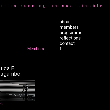
it is running on sustainable
about
members
programme
reflections
contact
fr
Members
ulda El
agambo
#
#
#
#
#
#
%
%
%
%
%
%
%
%
%
%
%
%
%
%
%
%
%
%
%
%
%
%
%
%
%
%
%
%
%
%
%
%
%
%
%
%
%
%
%
%
%
%
%
%
%
%
%
%
%
%
%
%
%
%
%
%
%
%
%
%
%
%
%
%
%
#
#
#
#
#
#
#
#
#
#
#
#
#
#
#
#
#
#
#
#
%
%
%
%
%
%
%
%
%
%
%
%
%
%
%
%
%
%
%
%
%
%
%
%
%
%
%
%
%
%
%
%
%
%
%
%
%
%
%
%
%
%
%
%
%
%
%
%
%
%
%
#
#
#
#
#
#
#
#
#
#
#
#
#
#
#
#
#
#
#
#
#
#
#
#
#
%
#
%
#
%
%
%
%
%
%
%
%
%
%
%
%
%
%
%
%
%
%
%
%
%
%
%
%
%
%
%
%
%
%
%
%
%
%
%
%
%
%
%
%
%
%
#
#
#
#
#
#
#
#
#
#
#
#
#
#
#
#
#
#
#
#
#
#
#
#
#
#
#
#
#
#
#
#
#
#
#
#
%
#
%
%
%
%
%
%
%
%
%
%
%
%
%
%
%
%
%
%
%
%
%
%
%
%
%
%
%
%
%
%
#
#
#
#
#
#
#
#
#
#
#
#
#
#
#
#
#
#
#
#
#
#
#
#
#
#
#
#
#
#
#
#
#
#
#
#
#
#
#
#
#
#
#
#
#
#
#
%
%
%
%
%
%
#
&
@
%
%
%
%
%
%
%
%
%
%
%
%
%
%
%
#
#
#
#
#
#
#
#
#
#
#
#
#
#
#
#
#
#
#
#
#
#
#
#
#
#
#
#
#
#
#
#
#
#
#
#
#
#
#
#
#
#
#
#
#
#
#
(
%
#
#
#
*
#
@
@
#
#
#
#
%
%
%
%
%
%
%
%
%
%
#
#
#
#
#
#
#
#
#
#
#
#
#
#
#
#
#
#
#
#
#
#
#
#
#
#
#
#
#
#
#
#
#
#
#
#
#
#
#
#
#
#
#
#
#
#
#
#
.
#
%
#
/
.
@
#
#
#
#
#
#
#
#
#
#
#
#
#
%
%
#
#
#
#
#
#
#
#
#
#
#
#
#
#
#
#
#
#
#
#
#
#
#
#
#
#
#
#
#
#
#
#
#
#
#
#
#
#
#
#
#
#
#
#
#
#
#
/
#
.
,
#
#
#
#
#
#
#
#
#
#
#
#
#
#
#
#
#
#
#
#
#
#
#
#
#
#
#
#
#
#
#
#
#
#
#
#
#
#
#
#
#
#
#
#
#
#
#
#
#
#
#
#
#
#
#
#
#
#
#
#
#
#
#
%
#
,
#
#
#
#
#
#
#
#
#
#
#
#
#
#
#
#
(
#
#
#
#
#
#
#
#
#
#
#
#
#
#
#
#
#
#
#
#
#
#
#
#
#
#
#
#
#
#
#
#
#
#
#
#
#
#
#
#
#
#
#
#
.
#
#
#
#
#
.
,
#
#
#
#
#
#
#
#
#
#
#
#
#
#
#
#
(
(
(
(
(
(
(
(
(
(
#
(
#
#
#
#
#
#
#
#
#
#
#
#
#
#
#
#
#
#
#
#
#
#
#
#
#
#
#
#
#
#
#
#
%
#
#
#
#
#
#
,
.
#
#
#
#
#
#
#
#
#
#
#
#
#
#
#
#
(
(
(
(
(
(
(
(
(
(
(
(
(
(
(
(
(
(
#
#
#
#
#
#
#
(
(
(
(
#
(
(
(
(
(
(
(
(
(
#
#
(
(
#
(
(
/
(
#
#
(
/
(
#
(
#
#
#
#
#
#
#
#
#
#
#
#
#
(
(
(
(
(
(
(
(
(
(
(
(
(
(
(
(
(
(
(
(
(
(
(
(
(
(
(
(
(
(
(
#
#
(
#
(
(
(
(
(
(
(
(
(
(
(
/
/
(
(
/
.
,
,
#
/
(
/
*
(
(
(
(
(
(
(
#
(
(
#
(
(
(
(
(
(
(
(
(
(
(
(
(
(
(
(
(
(
(
(
(
(
(
(
(
(
(
(
(
(
(
(
(
(
(
(
(
(
#
(
(
#
(
(
(
(
/
*
(
(
/
.
.
.
.
/
(
(
/
(
(
(
(
(
(
#
(
(
#
#
#
(
(
(
(
(
(
(
(
(
(
(
(
(
(
(
(
(
(
(
(
(
(
(
(
(
(
(
(
(
(
(
(
(
(
(
(
(
(
(
(
(
(
(
(
(
(
/
*
/
(
/
,
.
.
.
(
#
#
#
(
(
#
(
(
(
(
(
#
(
#
#
/
(
(
(
(
(
(
(
(
(
(
(
(
(
(
(
(
(
(
(
(
(
(
(
(
(
(
(
(
(
(
(
(
(
(
(
(
(
(
(
(
(
(
(
(
(
(
,
(
(
,
.
.
.
.
(
(
(
(
(
(
(
(
#
(
(
#
(
(
#
(
/
(
(
(
(
(
(
(
(
(
(
(
(
(
(
(
(
(
(
(
(
(
(
(
(
(
(
(
(
(
(
(
(
(
(
(
(
(
(
(
(
(
(
(
(
(
/
*
(
(
/
.
.
.
.
,
(
(
(
(
(
(
(
(
(
(
(
(
(
#
(
 kb