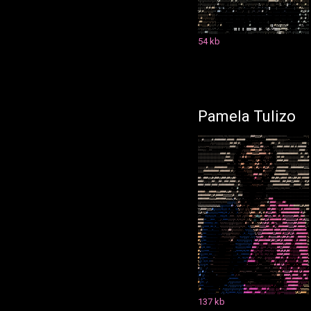
*
(
/
(
/
/
/
/
/
/
(
/
/
(
%
#
/
/
/
/
/
/
/
(
#
(
(
#
(
/
(
(
(
(
(
*
/
/
/
*
*
*
*
*
*
*
*
*
*
*
(
#
#
#
#
#
&
#
(
(
/
(
(
#
(
*
(
#
/
(
*
/
/
(
#
(
(
/
(
(
/
(
*
(
(
(
(
(
(
/
/
(
/
*
#
/
*
/
/
,
,
(
,
(
(
(
(
(
,
*
*
#
(
,
/
/
(
*
/
/
/
(
*
(
%
/
(
*
,
(
/
,
(
(
(
,
*
*
(
%
,
,
*
(
@
*
*
,
/
/
/
#
/
/
(
(
(
#
(
(
(
(
/
/
(
(
#
(
#
(
#
#
/
*
,
%
*
/
&
,
,
,
/
*
,
/
.
,
,
(
*
/
,
*
,
,
,
.
*
*
/
.
,
*
*
.
*
,
*
(
/
@
.
,
.
,
(
.
,
.
,
.
,
*
,
,
,
,
.
(
,
*
/
#
%
%
(
(
(
(
%
#
(
#
(
(
/
(
(
(
(
*
*
,
#
#
*
.
,
,
/
,
,
,
.
#
,
*
.
.
,
,
/
.
.
,
(
.
.
/
*
,
,
/
*
.
#
.
,
/
.
.
,
.
.
.
,
.
.
.
*
,
.
.
.
.
.
.
.
.
.
.
#
%
&
#
(
#
(
(
(
(
(
(
(
/
#
/
(
(
,
/
,
,
.
.
.
,
.
.
.
,
,
.
,
.
.
.
.
,
,
.
,
.
,
,
.
.
,
,
.
,
,
.
*
,
.
,
.
.
.
.
.
.
.
.
,
.
.
.
.
#
/
*
/
#
/
(
*
/
#
/
/
(
*
/
/
(
(
/
,
.
.
.
.
.
.
,
.
.
.
.
.
.
.
.
.
.
.
.
.
.
.
.
.
.
.
.
.
(
#
/
/
#
,
/
(
#
#
(
(
(
/
/
(
/
(
/
(
.
,
.
,
.
,
.
.
.
.
.
*
.
.
.
.
.
(
.
.
.
,
.
.
.
.
*
.
.
.
.
.
*
.
.
.
.
#
,
*
(
#
%
/
*
#
/
*
(
(
(
(
#
(
/
/
/
*
.
/
.
#
,
.
.
.
#
.
.
.
.
.
.
.
,
&
@
(
#
%
%
&
@
%
%
%
&
#
.
.
,
.
.
.
.
/
#
(
%
,
,
*
*
/
/
(
(
/
/
/
(
(
,
/
/
*
.
/
.
,
.
.
.
.
/
@
@
@
.
@
.
@
@
@
&
&
@
@
.
@
&
,
/
%
@
%
(
%
#
@
@
@
@
&
#
#
#
@
%
,
*
,
,
,
(
*
#
*
/
*
*
/
*
/
/
/
(
/
/
#
#
/
(
(
(
(
(
(
,
,
,
,
.
,
/
*
,
.
.
.
.
.
,
,
.
.
/
,
(
(
(
/
/
*
*
/
*
/
/
/
(
/
(
/
/
/
(
/
(
&
@
@
%
%
/
(
/
/
*
,
(
/
(
(
(
#
(
*
/
(
(
(
54 kb
Pamela Tulizo
*
*
*
*
*
*
*
*
*
*
*
*
*
*
*
*
*
*
/
*
*
/
*
*
*
*
*
*
*
*
/
/
/
/
/
/
/
(
#
#
#
%
%
%
%
#
(
(
/
/
/
*
*
*
*
*
*
*
*
*
*
*
*
*
,
,
,
,
,
,
,
,
,
,
,
,
*
*
/
(
(
,
(
#
(
(
(
(
(
(
#
(
#
#
#
#
#
#
#
#
(
#
#
#
#
#
/
(
#
#
#
#
#
#
.
,
,
,
.
,
,
.
,
,
,
,
#
#
#
#
#
#
#
#
(
(
(
(
(
/
/
/
*
,
.
.
,
,
,
.
.
.
,
.
.
.
.
.
.
.
.
,
/
(
/
/
(
(
(
(
(
(
(
(
(
(
#
#
(
#
#
(
#
(
.
.
.
.
.
,
/
(
(
*
(
(
#
*
.
.
.
.
.
(
#
#
(
(
(
#
(
(
(
(
(
(
(
(
(
(
(
(
/
(
(
(
#
#
#
/
(
(
/
/
/
/
/
*
*
(
(
(
(
(
(
(
(
(
(
/
/
(
(
(
#
#
#
#
(
(
.
*
/
#
#
#
#
#
%
%
%
%
(
#
#
(
/
/
*
.
,
(
(
(
#
#
#
#
(
#
#
#
#
(
#
#
(
#
(
#
#
#
#
#
#
.
,
*
*
*
*
/
/
,
,
*
*
,
,
,
,
.
,
.
.
.
.
.
.
.
.
.
.
,
,
.
.
/
(
(
(
(
(
#
#
#
%
%
%
#
#
/
(
/
*
/
*
.
/
(
(
(
(
(
/
/
/
/
(
(
(
(
(
(
(
(
#
#
#
#
/
/
(
(
(
(
(
(
(
(
(
(
(
(
(
(
(
(
#
#
#
#
(
#
#
(
(
(
/
.
,
*
(
/
(
#
#
#
#
%
%
%
%
%
#
#
#
#
#
(
*
#
*
*
.
(
#
#
#
#
#
#
#
#
#
#
#
#
#
#
#
(
(
#
(
(
#
#
(
(
(
(
(
(
(
(
(
(
(
(
(
(
(
(
(
(
(
(
(
#
#
#
(
(
(
.
*
/
#
*
#
/
*
*
,
.
,
/
/
/
*
.
.
/
(
(
/
/
,
.
(
#
#
(
#
#
(
(
(
(
(
(
(
(
(
(
(
(
#
#
(
(
(
#
(
(
(
(
(
(
(
(
(
(
(
(
(
(
(
(
(
(
(
#
#
#
#
#
#
(
*
/
,
.
.
.
,
*
*
*
(
,
/
%
#
*
,
*
(
.
*
.
,
.
.
(
#
#
#
#
%
#
#
#
(
(
(
(
(
(
(
#
#
#
#
#
#
#
#
.
.
.
.
.
.
,
.
.
.
.
.
.
,
,
,
,
,
,
,
,
*
*
,
,
,
*
*
(
#
#
*
,
,
,
*
/
(
(
#
%
#
/
*
,
,
,
*
.
(
#
/
,
*
/
/
/
/
/
/
/
*
*
*
/
(
(
(
(
/
(
(
(
(
(
(
(
(
(
(
(
(
(
(
#
(
(
(
(
(
#
#
#
#
#
#
#
#
#
(
(
(
(
(
,
*
*
(
#
(
(
(
%
#
#
/
(
(
#
%
*
*
/
#
%
%
#
(
(
(
*
(
#
#
#
#
#
#
#
#
(
(
#
#
#
#
#
#
#
#
#
%
%
%
%
(
(
(
(
#
#
#
#
#
#
#
#
#
#
#
(
#
#
#
#
#
#
#
(
#
(
/
,
.
.
,
*
/
(
(
(
(
.
.
.
.
,
#
(
/
/
/
*
.
.
(
#
#
#
#
#
#
#
(
(
/
/
(
(
(
/
(
(
(
(
(
(
(
(
(
,
,
,
,
*
*
*
*
*
*
/
/
/
/
*
*
*
/
/
/
/
/
/
/
/
/
(
.
.
.
.
.
,
,
/
(
(
(
#
#
#
(
#
#
/
(
(
*
/
,
.
.
#
#
#
#
#
#
#
#
#
#
(
*
(
(
(
(
(
#
#
#
#
#
#
#
#
#
#
(
(
#
#
#
%
%
%
#
%
#
#
#
%
%
#
#
#
%
#
#
%
%
#
#
*
.
,
.
.
.
,
,
.
(
#
(
(
(
*
,
,
*
.
.
#
#
%
#
#
%
%
#
#
#
#
(
#
#
%
%
#
#
%
#
#
(
#
#
#
#
#
#
#
#
#
(
/
/
(
(
(
#
#
(
(
(
#
#
(
(
#
#
#
(
#
#
#
#
(
(
#
(
.
.
.
.
.
.
,
,
.
.
*
,
.
.
.
.
#
#
#
#
#
#
#
(
(
#
#
%
#
#
#
%
%
#
#
#
#
(
(
*
/
#
%
#
#
#
#
#
(
#
#
#
#
(
#
#
#
#
(
#
#
#
#
#
#
#
#
#
#
#
(
(
(
#
(
(
.
.
.
.
,
*
/
/
(
*
/
/
*
.
.
,
(
(
(
(
#
#
#
#
#
#
#
#
#
#
#
#
(
(
(
#
#
#
#
#
(
(
(
#
#
#
,
,
.
.
.
.
.
.
.
.
.
.
,
,
,
,
,
,
,
,
,
,
,
,
*
,
.
.
#
.
.
,
.
.
.
/
/
/
*
/
/
*
*
*
/
/
*
*
/
*
*
*
,
,
,
,
,
,
,
*
,
*
*
*
*
*
#
#
#
#
#
(
(
(
#
#
#
#
#
%
%
%
#
#
#
#
%
%
#
#
(
(
(
(
#
(
(
(
.
.
.
.
,
,
.
.
.
,
,
,
,
.
.
.
.
.
.
.
.
.
,
.
,
,
,
,
,
,
.
.
.
,
,
,
,
,
,
,
#
#
#
#
#
#
#
#
#
%
%
#
%
#
#
#
#
#
%
%
%
%
%
%
%
#
(
(
(
#
#
#
.
.
.
.
.
.
,
,
,
.
.
(
,
,
,
,
,
.
,
,
.
.
.
.
.
.
,
,
.
,
.
.
.
.
.
.
.
.
.
,
,
,
#
#
#
#
#
#
#
#
%
%
%
%
%
#
#
#
#
#
#
#
%
%
%
%
%
(
#
%
(
(
/
,
*
.
.
.
.
,
*
,
*
,
.
,
*
*
/
#
#
#
.
.
.
.
.
.
.
.
.
.
.
.
.
.
.
.
.
.
.
.
.
.
.
.
.
.
(
(
/
/
/
/
/
/
/
/
/
*
/
*
*
*
*
/
*
*
*
(
(
(
(
/
(
(
(
#
*
,
*
.
.
.
.
.
.
/
/
/
*
*
#
(
#
#
#
#
(
(
(
(
(
#
#
/
.
.
.
.
.
.
.
,
,
,
.
,
,
.
.
%
%
%
%
%
%
%
%
%
%
%
%
%
%
&
&
(
(
/
/
/
/
/
/
#
*
.
/
%
%
#
*
/
*
(
*
.
.
,
,
,
.
/
(
#
#
#
/
/
*
(
#
#
#
#
(
*
#
#
#
#
#
#
#
(
#
#
#
#
#
#
#
%
%
#
%
#
#
#
%
%
#
#
#
#
%
%
%
%
#
(
/
/
/
/
/
*
/
/
/
.
*
,
,
.
*
/
%
/
/
/
(
/
(
,
%
#
#
#
#
#
(
(
(
/
/
#
#
%
#
#
#
/
*
(
(
#
(
#
#
#
#
#
#
#
#
#
#
#
(
(
/
(
/
#
#
%
%
#
(
%
%
#
/
/
/
/
/
/
/
/
*
*
*
/
/
*
.
/
,
*
,
,
*
/
/
*
.
/
(
(
/
%
#
#
#
(
(
(
#
%
/
#
(
#
%
%
%
#
#
#
(
,
*
*
#
#
#
#
#
#
#
#
#
#
#
#
#
*
#
%
#
*
/
*
,
,
*
*
/
*
/
/
/
*
.
,
,
*
*
/
/
*
,
,
*
*
*
,
.
*
/
*
/
(
*
*
*
#
#
(
(
%
#
&
&
#
(
/
#
#
%
%
%
(
#
#
(
(
#
(
(
#
%
%
%
%
%
%
%
#
#
#
%
(
#
#
#
(
*
*
#
#
#
#
/
*
,
,
,
*
*
*
.
.
,
/
,
*
*
*
*
/
/
/
(
*
,
*
/
*
/
/
*
/
/
%
(
.
(
(
,
,
.
#
#
#
%
%
#
(
#
#
#
#
#
#
#
#
(
#
#
%
%
%
%
%
%
%
%
#
(
#
#
%
#
&
%
%
#
#
#
#
/
*
*
*
*
*
/
,
*
*
.
*
/
/
*
/
/
(
(
(
/
/
(
(
/
/
/
,
,
#
/
*
/
#
,
/
(
%
%
#
%
%
#
%
#
(
(
#
#
(
%
(
(
(
(
#
#
#
%
%
%
%
%
#
#
%
#
#
#
#
#
#
(
/
#
#
(
(
/
*
*
*
,
*
*
,
*
,
,
*
/
/
/
/
/
(
(
(
/
/
/
/
(
/
*
/
*
,
*
(
%
%
%
#
#
#
%
%
%
%
%
#
#
(
(
(
#
%
(
(
#
#
#
#
#
#
#
%
%
%
%
#
#
(
#
#
#
#
#
%
/
*
(
(
#
/
*
*
*
,
,
,
*
,
.
,
,
.
*
/
*
/
(
#
#
(
/
/
/
/
/
/
/
,
*
/
(
(
(
(
%
%
#
(
%
%
%
#
#
#
#
#
#
#
/
#
#
#
#
%
#
#
#
#
%
%
%
%
%
#
#
#
#
#
#
#
#
#
.
.
#
#
%
/
*
*
,
,
,
,
,
,
.
.
,
.
/
/
/
(
(
(
/
*
/
/
/
/
/
,
,
*
,
.
*
(
(
/
/
%
/
%
%
%
#
#
#
#
#
#
#
#
%
%
#
#
#
#
(
#
%
%
%
#
%
%
#
(
(
#
#
#
#
#
#
#
#
(
#
#
#
(
*
*
,
,
.
.
,
.
.
.
,
*
*
/
/
/
/
(
(
(
*
,
,
*
/
/
(
(
/
/
.
/
/
(
*
%
%
%
#
#
(
(
*
(
#
%
%
%
%
%
#
#
%
%
#
#
%
#
%
%
#
#
/
(
(
#
#
#
#
#
#
(
%
#
%
/
/
*
*
,
,
,
,
.
.
.
,
.
.
.
.
.
,
*
(
#
,
,
.
*
/
/
/
/
(
(
(
/
/
(
*
#
#
%
#
#
#
#
#
#
#
#
%
#
#
%
%
#
#
%
#
(
#
#
#
#
#
#
/
(
(
#
(
#
#
#
#
#
(
&
%
%
(
/
/
*
,
,
,
,
,
.
.
.
.
.
.
.
,
.
*
/
(
(
/
/
/
/
/
(
/
/
,
#
#
#
#
(
(
(
#
#
#
(
(
(
#
#
#
#
#
#
#
#
%
%
#
#
#
#
/
/
(
#
#
#
#
#
#
#
#
%
%
/
#
/
/
*
,
*
*
*
,
,
.
.
.
.
.
.
,
,
.
*
/
/
/
/
/
/
/
*
*
*
.
#
#
#
(
*
,
(
(
*
*
,
/
*
(
/
/
(
(
#
#
%
%
#
#
#
#
#
(
/
(
(
(
#
#
#
#
#
#
#
#
(
#
%
/
/
/
*
*
*
,
,
,
,
.
,
.
.
.
,
*
.
,
/
*
*
*
*
/
*
/
*
*
,
#
#
(
(
/
*
(
(
*
,
*
*
*
/
*
/
/
,
*
#
#
%
#
%
#
%
#
#
/
/
(
(
(
(
(
#
#
#
#
#
#
/
#
/
(
/
/
*
*
,
*
*
,
.
,
.
.
.
.
,
,
.
,
,
*
,
,
*
*
*
*
*
*
(
#
*
(
/
*
.
*
/
,
*
*
/
,
*
*
.
,
/
#
#
#
#
%
#
#
#
#
/
/
(
(
(
(
(
(
#
#
#
#
#
%
#
(
/
(
*
*
*
,
,
.
.
*
.
.
.
.
.
.
.
.
.
,
,
.
.
.
*
,
.
*
/
/
*
(
#
(
(
/
.
.
*
*
/
,
,
(
/
(
(
(
/
/
(
#
#
#
(
#
(
/
(
#
/
/
/
/
(
/
(
#
(
(
#
#
#
#
%
%
(
/
,
*
/
*
,
*
*
*
,
.
.
.
.
.
.
.
.
,
,
.
.
.
,
,
.
.
*
*
(
#
#
#
#
#
/
(
,
.
,
,
*
*
/
(
#
#
(
/
,
(
(
(
(
(
#
(
/
/
/
/
/
(
#
(
(
(
(
#
#
#
%
%
/
/
/
(
/
*
.
*
*
,
.
.
.
,
.
.
.
.
,
,
.
,
.
.
.
*
,
,
,
,
,
,
/
,
*
*
,
,
,
,
,
,
*
*
*
#
(
#
#
(
%
#
(
(
*
*
.
.
/
,
*
,
.
/
#
#
#
#
&
#
(
(
.
,
/
.
.
.
,
,
,
,
.
,
.
.
,
,
,
,
.
.
.
.
.
.
.
.
.
,
/
/
.
.
,
,
*
*
,
*
,
,
*
*
*
*
/
#
(
*
(
(
,
/
(
#
(
(
(
(
#
(
(
(
*
/
/
(
(
,
#
.
/
.
.
.
*
,
,
,
,
,
,
.
,
,
,
.
,
.
,
*
*
*
/
/
*
*
*
*
,
.
*
,
,
,
,
.
,
,
,
,
.
*
*
/
*
(
(
#
(
/
#
%
%
%
%
#
#
*
#
#
#
(
%
#
(
#
#
#
#
/
#
(
/
.
.
.
*
.
.
,
,
.
,
.
.
.
,
*
*
,
/
,
*
,
.
,
*
*
*
,
,
,
,
,
,
,
*
*
/
*
#
#
(
*
,
#
#
#
#
%
(
#
#
#
#
(
(
*
(
#
#
(
*
(
,
(
/
*
,
.
.
,
/
*
*
*
*
*
*
.
.
.
.
.
.
.
.
.
.
,
,
,
,
,
,
*
,
.
(
#
#
#
#
(
#
#
#
#
#
#
#
(
/
#
#
/
#
(
/
*
,
.
/
.
,
/
(
(
/
/
/
/
/
/
.
.
.
,
*
(
*
*
,
,
.
.
.
*
,
*
.
(
(
#
#
#
#
#
#
#
#
(
/
(
(
(
(
*
(
(
*
*
*
,
.
.
.
.
.
.
,
*
*
,
/
(
(
(
(
/
/
/
(
/
*
#
(
(
(
(
(
*
*
(
(
(
(
(
(
(
(
(
(
(
/
*
/
.
.
.
,
(
(
(
#
#
#
#
#
#
#
(
(
/
/
%
%
%
%
(
#
*
*
.
.
.
.
.
.
.
.
.
*
,
*
(
(
(
/
/
(
/
/
/
/
(
/
/
*
#
#
(
(
#
#
#
#
#
#
(
(
(
#
#
#
(
#
(
(
(
(
.
(
(
/
#
*
*
(
(
#
#
#
#
#
#
#
/
(
(
%
%
%
%
%
%
.
.
.
.
.
.
,
*
*
,
/
(
,
*
/
/
*
*
*
*
,
*
/
/
/
,
#
#
#
#
#
#
(
(
#
#
#
#
(
(
(
#
(
(
(
(
(
(
/
(
(
/
*
*
(
(
(
(
(
(
(
(
%
#
%
%
#
#
#
#
(
(
137 kb