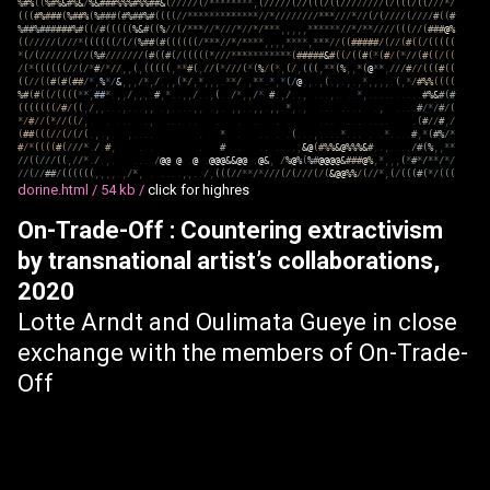
%
#
%
(
(
%
#
%
&
#
%
&
/
%
&
#
#
#
%
%
%
#
%
%
#
#
&
(
/
/
/
/
/
(
/
*
*
*
*
*
*
*
*
,
(
/
/
/
/
/
(
/
/
(
(
(
/
(
(
/
/
/
/
/
/
/
/
(
/
(
(
(
/
(
(
/
/
/
*
/
(
(
(
#
%
#
#
#
(
%
#
#
%
(
%
#
#
#
(
#
%
#
#
%
#
(
(
(
(
/
/
*
*
*
*
*
*
*
*
*
*
*
*
*
/
/
*
/
/
/
/
/
/
/
/
*
*
*
/
/
/
*
/
/
(
/
(
/
/
/
/
(
/
/
/
/
#
(
(
#
%
#
#
%
#
#
#
#
#
#
%
#
(
(
/
#
(
(
(
(
(
%
&
#
(
(
%
/
/
(
/
*
*
*
/
/
*
/
/
/
*
/
/
*
/
*
*
*
,
,
,
,
,
*
*
*
*
*
*
/
/
*
/
*
*
/
/
/
/
(
(
(
/
/
(
#
#
#
@
%
(
(
/
/
/
/
/
(
/
/
/
*
(
(
(
(
(
(
/
(
/
(
%
#
#
(
#
(
(
(
(
(
(
/
*
*
*
/
/
*
/
*
*
*
*
,
,
,
,
*
*
*
*
,
*
*
*
/
/
(
(
#
#
#
#
#
/
(
/
/
(
#
(
(
/
(
(
(
(
(
*
(
/
(
/
/
/
/
/
/
(
/
/
(
%
#
/
/
/
/
/
/
/
(
#
(
(
#
(
/
(
(
(
(
(
*
/
/
/
*
*
*
*
*
*
*
*
*
*
*
(
#
#
#
#
#
&
#
(
(
/
(
(
#
(
*
(
#
/
(
*
/
/
(
#
(
(
/
(
(
/
(
*
(
(
(
(
(
(
/
/
(
/
*
#
/
*
/
/
,
,
(
,
(
(
(
(
(
,
*
*
#
(
,
/
/
(
*
/
/
/
(
*
(
%
/
(
*
,
(
/
,
(
(
(
,
*
*
(
%
,
,
*
(
@
*
*
,
/
/
/
#
/
/
(
(
(
#
(
(
(
(
/
/
(
(
#
(
#
(
#
#
/
*
,
%
*
/
&
,
,
,
/
*
,
/
.
,
,
(
*
/
,
*
,
,
,
.
*
*
/
.
,
*
*
.
*
,
*
(
/
@
.
,
.
,
(
.
,
.
,
.
,
*
,
,
,
,
.
(
,
*
/
#
%
%
(
(
(
(
%
#
(
#
(
(
/
(
(
(
(
*
*
,
#
#
*
.
,
,
/
,
,
,
.
#
,
*
.
.
,
,
/
.
.
,
(
.
.
/
*
,
,
/
*
.
#
.
,
/
.
.
,
.
.
.
,
.
.
.
*
,
.
.
.
.
.
.
.
.
.
.
#
%
&
#
(
#
(
(
(
(
(
(
(
/
#
/
(
(
,
/
,
,
.
.
.
,
.
.
.
,
,
.
,
.
.
.
.
,
,
.
,
.
,
,
.
.
,
,
.
,
,
.
*
,
.
,
.
.
.
.
.
.
.
.
,
.
.
.
.
#
/
*
/
#
/
(
*
/
#
/
/
(
*
/
/
(
(
/
,
.
.
.
.
.
.
,
.
.
.
.
.
.
.
.
.
.
.
.
.
.
.
.
.
.
.
.
.
(
#
/
/
#
,
/
(
#
#
(
(
(
/
/
(
/
(
/
(
.
,
.
,
.
,
.
.
.
.
.
*
.
.
.
.
.
(
.
.
.
,
.
.
.
.
*
.
.
.
.
.
*
.
.
.
.
#
,
*
(
#
%
/
*
#
/
*
(
(
(
(
#
(
/
/
/
*
.
/
.
#
,
.
.
.
#
.
.
.
.
.
.
.
,
&
@
(
#
%
%
&
@
%
%
%
&
#
.
.
,
.
.
.
.
/
#
(
%
,
,
*
*
/
/
(
(
/
/
/
(
(
,
/
/
*
.
/
.
,
.
.
.
.
/
@
@
@
.
@
.
@
@
@
&
&
@
@
.
@
&
,
/
%
@
%
(
%
#
@
@
@
@
&
#
#
#
@
%
,
*
,
,
,
(
*
#
*
/
*
*
/
*
/
/
/
(
/
/
#
#
/
(
(
(
(
(
(
,
,
,
,
.
,
/
*
,
.
.
.
.
.
,
,
.
.
/
,
(
(
(
/
/
*
*
/
*
/
/
/
(
/
(
/
/
/
(
/
(
&
@
@
%
%
/
(
/
/
*
,
(
/
(
(
(
#
(
*
/
(
(
(
dorine.html /
54 kb /
click for highres
On-Trade-Off : Countering extractivism
by transnational artist’s collaborations,
2020
Lotte Arndt and Oulimata Gueye in close
exchange with the members of On-Trade-
Off