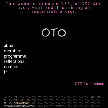
This website produces 0.36g of CO2 with
every visit, and it is running on
sustainable energy.
about
members
programme
reflections
contact
fr
OTO / reflections
/
/
/
*
/
/
/
(
/
/
(
(
/
/
*
/
/
*
*
/
/
/
/
/
/
*
/
*
/
*
*
*
/
/
/
*
/
*
*
*
/
*
/
/
/
/
/
/
/
/
/
/
/
(
/
/
/
/
/
/
*
/
/
/
/
/
/
/
/
/
(
/
#
(
(
/
/
(
(
%
(
(
(
/
/
/
/
/
/
/
(
(
(
(
(
(
(
(
(
(
(
/
/
/
/
(
/
/
/
/
/
/
/
/
/
*
*
*
/
*
*
*
,
*
*
*
*
/
/
*
*
*
*
*
/
/
/
/
/
/
/
*
/
/
/
/
/
/
/
/
/
/
/
/
/
/
/
*
/
/
#
#
(
(
(
(
/
(
#
(
%
&
&
%
%
%
&
%
%
%
%
(
(
(
(
(
(
(
(
/
/
/
(
/
/
/
/
/
/
/
/
/
*
/
/
/
/
/
/
/
/
*
/
*
*
*
/
/
*
*
*
*
*
*
/
/
*
*
*
*
*
*
*
*
*
/
/
/
/
/
%
%
%
%
%
&
&
&
@
@
@
@
@
@
@
@
@
@
&
&
&
%
#
%
(
(
/
/
(
(
/
/
/
(
/
*
/
/
/
/
*
*
*
/
(
(
#
(
/
/
/
*
/
*
*
/
/
*
/
(
/
/
/
*
/
/
/
*
/
/
*
*
/
(
/
(
(
(
/
(