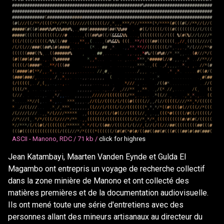
#
#
#
#
#
#
#
#
#
#
#
#
#
#
#
#
#
#
#
#
#
#
#
#
#
#
#
#
#
#
#
#
#
#
#
#
#
#
#
#
#
#
#
#
#
#
#
#
#
#
#
#
%
#
#
#
#
#
#
#
#
#
#
#
#
#
#
#
#
#
#
#
#
#
#
#
#
#
#
#
#
#
#
#
#
#
#
#
#
#
#
#
#
#
#
#
#
#
#
#
#
#
#
#
#
#
#
#
#
#
#
#
#
#
#
#
#
#
#
#
#
#
#
#
#
#
#
#
#
#
#
#
#
#
#
#
#
#
#
#
#
#
#
#
#
#
#
#
#
#
#
#
#
#
#
#
#
#
#
#
#
#
#
#
#
#
#
#
#
#
#
#
#
(
#
#
#
#
#
#
#
#
#
#
#
#
#
#
#
#
#
#
#
#
#
#
#
#
#
#
#
#
#
#
#
#
#
#
#
#
#
#
#
#
#
#
#
#
#
#
#
#
#
#
#
#
#
#
#
#
#
#
#
#
#
#
#
#
#
#
(
#
(
/
/
/
(
(
/
*
*
/
(
(
(
(
*
*
/
/
*
*
/
(
(
/
/
/
/
/
(
(
(
(
(
(
(
/
/
,
*
,
,
,
*
*
*
/
*
/
/
*
*
*
*
*
(
*
/
*
*
*
*
(
#
(
(
(
#
(
/
/
*
*
/
/
(
/
/
(
#
#
#
#
#
(
#
(
(
#
(
#
#
#
%
%
#
%
%
%
#
#
#
%
,
.
,
#
#
#
(
#
#
#
#
#
#
#
(
#
#
(
%
%
#
#
.
#
(
(
/
(
(
(
(
(
/
(
(
(
#
(
(
(
(
(
(
(
(
/
/
(
/
(
(
(
#
#
#
#
#
(
(
(
(
(
(
(
(
(
(
(
(
(
/
/
/
#
.
.
.
.
.
.
,
(
(
(
#
#
%
#
(
(
/
(
&
&
&
&
%
%
.
.
.
.
,
(
(
(
(
(
(
(
(
(
/
/
(
(
(
.
%
(
#
(
%
(
/
/
(
/
/
/
/
*
(
(
(
/
(
(
(
(
/
(
(
(
(
(
/
%
%
(
(
/
#
#
.
.
,
,
*
*
,
,
(
.
.
.
.
,
(
#
%
&
&
%
(
(
(
.
.
*
*
/
(
(
(
(
#
#
(
(
(
(
(
(
(
,
,
/
/
,
(
(
(
(
(
/
/
/
/
(
/
(
/
(
(
/
/
/
#
#
#
(
(
#
#
%
(
#
(
#
#
#
#
,
.
.
.
.
(
*
.
.
.
#
#
.
,
*
.
.
,
,
*
*
,
*
*
/
/
(
(
(
(
(
(
(
(
/
*
,
.
,
,
.
,
*
/
(
/
/
/
/
*
*
#
(
(
(
(
(
(
#
#
#
(
(
%
,
.
.
(
(
#
#
#
#
#
#
%
,
.
.
#
#
,
.
.
.
.
.
,
.
,
,
.
,
,
,
*
#
%
/
(
(
#
%
#
/
/
*
.
*
*
,
,
.
.
.
(
#
/
/
/
*
/
(
(
#
(
(
#
#
(
#
(
#
#
.
.
,
.
.
(
%
#
#
#
#
#
.
*
,
,
*
.
.
.
.
.
.
,
.
.
.
.
*
*
*
,
*
#
#
#
#
#
(
/
/
#
.
,
,
.
,
,
*
.
.
/
/
*
*
/
/
(
(
(
(
(
/
(
#
#
#
#
*
.
.
.
*
*
/
(
(
(
#
#
.
,
,
,
,
,
.
.
.
.
.
.
.
.
,
,
.
*
*
*
.
.
,
(
(
.
,
/
,
,
,
,
.
.
*
.
,
,
.
/
/
*
(
#
(
(
#
#
#
#
(
#
(
*
*
/
,
,
.
*
,
,
.
,
,
,
,
,
,
.
.
.
.
.
.
.
/
/
,
#
,
.
.
.
.
.
.
/
,
,
,
.
,
.
.
*
,
*
.
.
.
.
.
.
#
(
(
#
/
(
(
#
#
#
(
#
#
#
/
,
.
.
.
.
.
,
.
/
,
,
*
,
,
.
.
.
.
,
,
.
,
,
,
,
,
,
(
.
.
.
.
,
,
,
,
.
,
.
*
.
.
.
.
.
.
.
.
.
,
#
(
#
#
(
/
(
(
(
(
(
,
.
.
/
,
(
,
,
.
.
,
.
.
,
.
.
,
,
,
,
,
.
.
.
.
,
,
,
.
.
*
/
/
/
.
,
.
.
.
/
(
(
#
*
.
.
.
.
.
.
.
.
.
.
/
/
(
(
(
(
(
/
*
,
.
.
.
.
,
.
.
.
,
.
.
,
,
,
,
,
,
.
.
.
.
,
.
.
/
.
,
/
/
/
*
*
,
,
*
*
.
.
,
/
(
*
.
/
/
,
.
.
.
.
/
(
,
(
(
(
/
/
/
.
.
.
.
.
,
.
,
*
/
,
,
.
.
,
,
,
,
,
,
,
/
/
/
/
/
/
(
(
(
(
(
(
(
(
/
*
*
,
.
.
,
,
.
.
*
(
(
/
/
.
,
.
.
,
*
,
*
.
,
.
.
(
(
*
.
.
.
.
.
*
*
/
/
(
,
.
.
*
.
,
.
.
*
*
*
,
,
,
,
.
,
/
/
(
(
/
/
(
(
(
(
/
(
/
(
(
(
#
(
(
(
(
(
/
/
,
,
/
(
/
/
(
(
(
(
(
/
/
/
/
*
*
,
*
/
(
(
(
(
(
*
.
/
/
(
(
/
/
/
.
.
.
.
*
,
/
,
*
*
*
,
,
,
,
,
,
,
,
(
(
/
/
/
(
/
(
(
(
(
/
(
/
/
(
(
(
(
(
(
(
*
,
*
,
*
/
*
(
(
#
(
(
(
(
#
(
/
/
(
(
(
/
/
*
(
(
(
/
(
/
/
/
/
(
/
/
/
.
.
,
,
*
/
(
/
/
/
/
*
*
*
*
*
,
,
(
(
(
(
/
/
/
(
(
/
(
#
(
(
/
/
(
(
(
(
(
/
/
,
,
.
,
,
(
(
(
*
#
(
(
(
(
(
/
#
(
(
/
(
(
(
(
(
/
/
/
*
/
/
/
(
,
.
*
/
*
/
(
(
(
/
(
/
/
/
/
*
/
*
*
.
.
,
,
(
(
(
(
(
(
(
/
(
(
(
(
(
(
(
(
(
(
/
(
/
/
*
,
*
/
*
,
(
(
(
(
(
(
(
(
(
(
#
/
#
(
#
(
/
(
(
(
(
(
*
/
/
*
*
*
/
(
/
(
(
#
(
/
(
(
(
(
(
(
(
/
*
*
*
*
*
,
*
.
*
/
(
(
/
(
(
#
#
/
/
(
(
(
(
/
(
/
(
/
/
/
,
(
/
/
(
/
(
(
/
/
/
#
#
(
(
(
(
(
(
(
(
(
#
#
(
(
(
#
(
(
(
#
(
(
(
(
(
(
(
(
(
(
(
(
(
(
(
/
(
(
(
/
/
/
*
/
*
(
(
(
(
*
(
(
(
(
(
(
/
(
#
(
#
(
*
#
(
#
/
(
(
#
#
(
(
#
#
(
#
(
(
(
#
(
(
(
#
#
(
#
(
#
#
(
#
#
#
(
ASCII - Manono, RDC /
71 kb /
click for highres
Jean Katambayi, Maarten Vanden Eynde et Gulda El
Magambo ont entrepris un voyage de recherche collectif
dans la zone minière de Manono et ont collecté des
matières premières et de la documentation audiovisuelle.
Ils ont mené toute une série d'entretiens avec des
personnes allant des mineurs artisanaux au directeur du