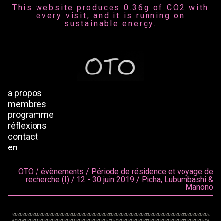
This website produces 0.36g of CO2 with
every visit, and it is running on
sustainable energy.
a propos
membres
programme
réflexions
contact
en
OTO / évènements / Période de résidence et voyage de
recherche (I) / 12 - 30 juin 2019 / Picha, Lubumbashi &
Manono
%
%
%
%
%
%
%
%
%
%
%
%
%
%
%
%
%
%
%
%
%
%
%
%
%
%
%
%
%
%
%
%
%
%
%
%
%
%
%
%
%
%
%
%
%
%
%
%
%
%
%
%
%
%
%
%
%
%
%
%
%
%
%
%
%
%
%
%
%
%
%
%
%
%
%
%
%
%
%
%
#
#
%
%
#
%
%
%
%
%
%
%
%
%
%
%
%
%
%
%
%
%
%
%
%
%
%
%
%
%
%
%
%
%
%
%
%
%
%
#
%
%
#
%
%
%
%
%
%
%
%
%
%
%
%
%
%
%
%
%
%
%
%
%
%
%
%
%
%
%
%
%
%
%
%
%
%
%
#
#