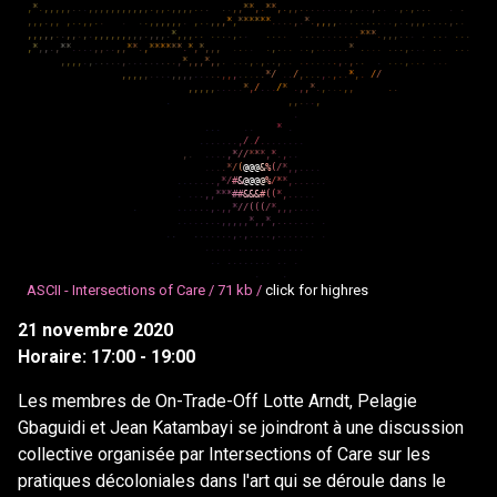
,
*
.
,
,
,
,
,
.
.
.
,
,
,
,
,
,
,
,
,
,
,
.
,
,
.
,
,
,
,
.
.
.
.
.
,
,
*
*
,
.
*
*
,
.
,
,
.
.
.
.
.
.
.
.
.
,
.
.
.
,
.
.
.
,
.
,
.
.
.
.
.
,
,
,
.
,
,
,
.
.
,
,
.
.
.
.
.
,
,
,
,
,
,
.
,
.
.
,
,
,
*
,
*
*
*
*
*
*
.
.
.
.
,
.
*
.
,
,
,
,
.
.
.
.
.
.
.
.
.
.
,
.
.
,
,
,
.
.
.
.
,
.
.
,
,
,
,
,
.
.
,
,
.
,
.
,
,
,
,
,
,
,
,
,
.
,
,
,
.
*
,
,
,
.
.
.
.
.
.
,
.
.
.
.
.
.
.
.
.
.
.
.
.
.
.
.
.
*
*
*
.
,
,
,
.
.
.
.
.
.
.
.
.
.
,
*
,
,
.
,
*
*
.
.
.
.
,
,
.
.
,
,
*
*
.
,
*
*
*
*
*
*
.
*
,
*
,
,
,
.
.
.
.
.
,
.
.
.
.
.
,
.
.
.
.
.
.
*
.
.
.
.
.
.
.
,
.
.
.
.
.
.
.
.
,
,
,
,
.
,
.
.
.
.
.
,
.
.
.
.
.
.
.
.
.
,
*
,
,
,
*
,
,
.
.
.
.
,
.
,
.
.
,
.
.
.
.
.
.
.
.
.
,
.
,
.
.
.
.
.
.
,
.
.
.
.
.
.
,
,
,
,
,
.
.
.
.
,
,
,
,
.
.
.
.
.
,
,
,
.
.
.
.
.
*
/
.
.
/
,
.
.
.
,
.
,
.
.
*
,
.
/
/
,
,
,
,
,
.
.
.
.
.
*
,
/
.
.
.
/
*
.
,
,
*
.
,
.
.
.
,
,
.
.
.
,
,
.
.
.
,
.
.
.
.
.
.
*
.
.
.
.
.
.
.
.
,
/
.
/
.
.
.
.
.
.
.
.
,
.
.
.
.
.
,
*
/
/
*
*
*
,
*
.
,
.
.
.
.
.
.
*
/
(
@
@
@
&
%
(
/
*
,
,
.
.
.
.
.
.
.
.
.
.
.
,
*
/
#
&
@
@
@
@
%
/
*
*
,
.
.
.
.
.
.
.
.
.
.
,
,
*
*
*
#
#
&
&
&
#
(
(
*
,
.
.
.
.
.
.
.
.
.
.
.
.
,
.
,
,
*
/
/
(
(
(
/
*
,
,
,
.
.
.
.
.
.
.
.
.
.
.
.
.
,
,
,
,
,
*
,
,
*
,
.
.
.
.
.
.
.
.
.
.
.
.
.
.
.
.
.
,
.
,
.
.
.
.
,
.
.
.
.
.
.
.
.
.
.
.
.
.
.
.
.
.
.
.
.
.
.
.
.
.
.
.
.
.
.
.
.
.
.
.
.
.
.
.
ASCII - Intersections of Care /
71 kb /
click for highres
21 novembre 2020
Horaire: 17:00 - 19:00
Les membres de On-Trade-Off Lotte Arndt, Pelagie
Gbaguidi et Jean Katambayi se joindront à une discussion
collective organisée par Intersections of Care sur les
pratiques décoloniales dans l'art qui se déroule dans le