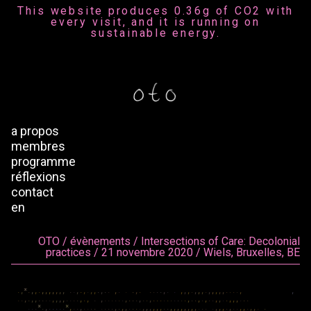
This website produces 0.36g of CO2 with
every visit, and it is running on
sustainable energy.
a propos
membres
programme
réflexions
contact
en
OTO / évènements / Intersections of Care: Decolonial
practices / 21 novembre 2020 / Wiels, Bruxelles, BE
.
,
*
.
,
,
.
,
,
,
,
,
,
,
.
.
,
.
,
.
,
,
.
,
.
.
,
.
.
.
,
.
.
.
.
.
,
.
.
,
,
,
.
,
,
,
.
,
,
,
,
,
.
.
.
.
,
,
.
.
,
.
,
,
.
.
.
.
,
,
,
,
.
.
.
.
,
.
,
.
,
.
.
.
.
.
.
,
.
.
.
,
.
.
,
.
.
.
.
.
.
.
.
.
.
,
.
.
,
.
,
.
.
,
,
.
.
,
,
,
.
.
.
.
.
.
*
.
,
.
.
.
.
.
*
,
.
.
,
.
.
.
.
.
.
.
.
,
.
,
,
.
.
.
.
,
,
,
,
,
,
.
.
,
,
,
,
,
,
,
,
.
.
.
.
,
,
,
.
,
.
.
,
,
.
,
,
.
.