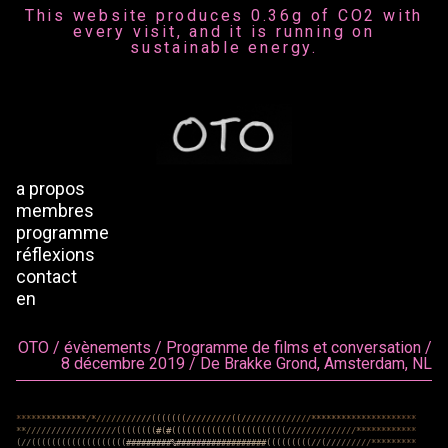
This website produces 0.36g of CO2 with
every visit, and it is running on
sustainable energy.
a propos
membres
programme
réflexions
contact
en
OTO / évènements / Programme de films et conversation /
8 décembre 2019 / De Brakke Grond, Amsterdam, NL
*
*
*
*
*
*
*
*
*
*
*
*
*
*
/
*
/
/
/
/
/
/
/
/
/
/
/
(
(
(
(
(
(
(
/
/
/
/
/
/
/
/
/
(
(
/
/
/
/
/
/
/
/
/
/
/
/
/
/
*
*
*
*
*
*
*
*
*
*
*
*
*
*
*
*
*
*
*
*
*
*
*
/
/
/
/
/
/
/
/
/
/
/
/
/
/
/
/
/
/
(
(
(
(
(
(
(
(
#
(
#
(
(
(
(
(
(
(
(
(
(
(
(
(
(
(
(
(
(
(
(
(
(
(
/
/
/
/
/
/
/
/
/
/
/
/
/
/
*
*
*
*
*
*
*
*
*
*
*
*
(
/
/
(
(
(
(
(
(
(
(
(
(
(
(
(
(
(
(
(
(
(
#
#
#
#
#
#
#
#
#
%
#
#
#
#
#
#
#
#
#
#
#
#
#
#
#
#
#
#
(
(
(
(
(
(
(
(
(
/
/
(
/
/
/
/
/
/
/
/
/
*
*
*
*
*
*
*
*
*