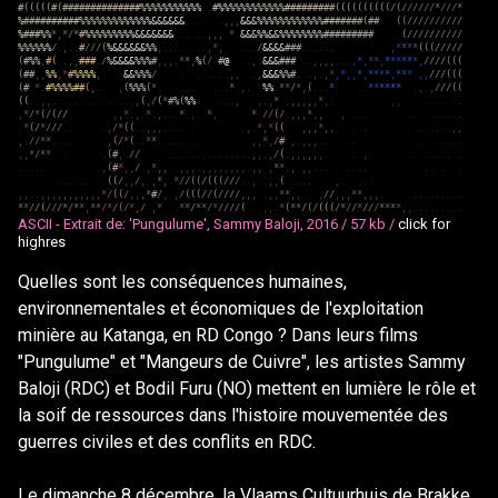
#
(
(
(
(
(
#
(
#
#
#
#
#
#
#
#
#
#
#
#
#
#
%
%
%
%
%
%
%
%
%
%
%
.
.
#
%
%
%
%
%
%
%
%
%
%
%
%
#
#
#
#
#
#
#
#
#
(
(
(
(
(
(
(
(
(
(
/
(
/
/
/
/
/
/
*
/
/
/
*
%
#
#
#
#
#
#
#
#
#
#
%
%
%
%
%
%
%
%
%
%
%
%
%
&
&
&
&
&
&
.
.
.
.
,
,
,
&
&
&
%
%
%
%
%
%
%
%
%
%
%
%
#
#
#
#
#
#
#
(
#
#
(
(
/
/
/
/
/
/
/
/
/
/
%
#
#
#
%
%
*
,
*
/
*
#
%
%
%
%
%
%
%
%
%
&
&
&
&
&
&
&
.
.
.
.
,
,
,
.
*
.
&
&
&
%
%
&
&
%
%
%
%
%
%
%
%
#
#
#
#
#
#
#
#
#
.
.
(
/
/
/
/
/
/
/
/
/
/
%
%
%
%
%
%
/
.
,
.
.
#
/
/
/
(
%
&
&
&
&
&
&
%
%
,
.
.
.
.
.
.
.
,
*
,
.
.
.
/
&
&
&
&
#
#
#
.
.
.
.
.
.
.
,
*
*
*
*
(
(
(
/
/
/
/
/
(
#
%
%
,
#
(
.
.
,
,
#
#
#
.
/
%
&
&
&
&
%
%
%
#
,
,
,
.
*
*
,
%
(
/
#
@
.
.
.
,
.
&
&
&
#
#
#
.
.
,
,
,
,
.
.
.
,
*
,
*
*
,
*
*
*
*
*
*
,
/
/
/
/
(
(
(
(
#
#
,
,
%
%
,
*
#
%
%
%
%
,
.
&
&
%
%
%
/
.
.
.
.
.
.
.
.
,
,
.
,
&
&
&
%
%
#
.
.
.
,
.
,
*
,
*
,
,
*
,
*
*
*
*
,
*
*
*
.
,
,
/
/
/
(
(
(
(
#
.
*
.
#
%
%
%
%
#
#
(
,
.
.
,
(
%
%
%
(
*
.
.
.
.
.
.
*
.
,
.
%
%
.
*
*
/
*
,
(
.
.
.
*
.
.
.
*
*
*
*
*
*
.
,
.
,
/
/
/
(
(
(
(
.
.
,
,
.
.
.
.
.
.
.
.
.
.
.
.
.
,
(
,
/
(
*
#
%
(
%
%
.
.
.
.
.
,
,
.
,
*
.
,
,
,
,
,
*
,
.
.
.
.
,
,
.
.
.
.
.
.
,
*
/
*
(
/
(
/
/
,
,
*
.
,
.
*
.
,
.
.
.
*
.
,
.
.
*
,
*
/
/
(
/
.
,
,
,
*
,
,
,
.
.
.
.
.
.
.
.
.
.
.
.
*
(
/
*
/
/
/
.
.
.
,
/
*
(
(
.
.
,
,
,
.
.
.
.
.
.
,
.
*
,
*
(
(
,
,
,
*
,
,
.
.
.
.
.
.
.
.
.
.
,
,
,
.
/
/
*
*
.
.
.
.
,
(
/
*
(
.
.
*
*
.
.
.
.
.
.
.
.
.
.
,
,
*
,
/
#
,
.
,
,
,
.
.
.
.
.
.
.
.
.
.
.
.
,
,
*
/
*
*
.
.
(
#
,
.
/
/
.
.
.
.
.
.
.
.
.
.
.
.
.
.
.
.
,
,
.
,
/
(
.
,
,
,
,
,
,
.
.
.
,
.
.
.
.
.
.
.
.
.
.
.
.
.
.
.
.
,
(
#
*
,
,
/
.
,
*
,
,
.
,
,
,
.
,
,
,
,
,
,
,
,
.
,
,
,
*
*
.
,
,
,
.
.
.
.
.
.
.
.
.
.
.
.
.
.
.
.
.
.
.
.
(
(
/
,
,
/
,
.
,
*
,
.
*
/
/
(
(
/
(
(
(
/
/
/
.
.
,
.
.
,
,
(
.
.
.
.
,
.
.
.
.
.
.
,
,
.
.
,
,
,
,
,
,
,
,
,
,
,
*
/
(
(
/
,
,
,
*
#
/
,
,
/
(
(
(
/
/
(
/
/
/
/
,
,
,
.
,
,
*
*
,
,
,
/
/
,
,
,
*
*
,
,
,
.
.
.
.
.
.
.
.
.
.
*
*
/
/
(
/
/
/
*
/
*
*
,
*
*
/
*
/
(
/
*
,
/
,
*
.
*
*
/
*
*
/
*
/
/
/
/
(
.
.
,
,
.
*
(
*
*
/
(
/
(
(
(
/
*
/
/
*
/
/
/
*
*
*
*
,
,
.
.
.
.
.
.
.
.
.
ASCII - Extrait de: 'Pungulume', Sammy Baloji, 2016 /
57 kb /
click for
highres
Quelles sont les conséquences humaines,
environnementales et économiques de l'exploitation
minière au Katanga, en RD Congo ? Dans leurs films
"Pungulume" et "Mangeurs de Cuivre", les artistes Sammy
Baloji (RDC) et Bodil Furu (NO) mettent en lumière le rôle et
la soif de ressources dans l'histoire mouvementée des
guerres civiles et des conflits en RDC.
Le dimanche 8 décembre, la Vlaams Cultuurhuis de Brakke